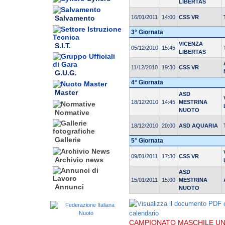
LIBERTAS
16/01/2011
14:00
CSS VR
Salvamento
3° Giornata
VICENZA
S.I.T.
05/12/2010
15:45
LIBERTAS
11/12/2010
19:30
CSS VR
G.U.G.
4° Giornata
Master
ASD
18/12/2010
14:45
MESTRINA
NUOTO
Normative
18/12/2010
20:00
ASD AQUARIA
Gallerie
5° Giornata
09/01/2011
17:30
CSS VR
Archivio news
ASD
15/01/2011
15:00
MESTRINA
Annunci
NUOTO
CAMPIONATO MASCHILE UND