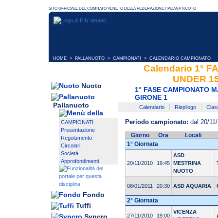
HOME
>
PALLANUOTO
>
CAMPIONATI
> CALENDARIO CAMPIONATO
Calendario 1°
UNDER 15
Nuoto
1° FASE CAMPIONATO M
GIRONE 1
Pallanuoto
Calendario
Riepilogo
Class
Periodo campionato:
dal 20/11/
CAMPIONATI
Presentazione
Giorno
Ora
Locali
Regolamento
1° Giornata
Circolari
Società
ASD
Approfondimenti
20/11/2010
19:45
MESTRINA
NUOTO
08/01/2011
20:30
ASD AQUARIA
Fondo
2° Giornata
Tuffi
VICENZA
Syncro
27/11/2010
19:00