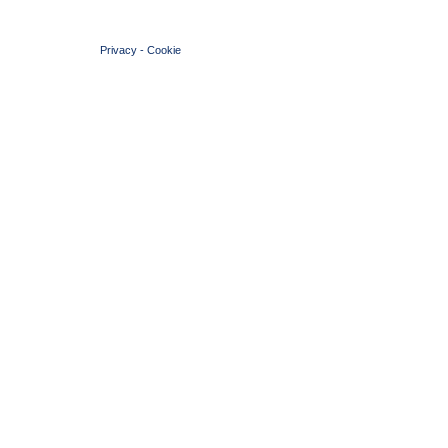
© 2004 Copyright by FIN Veneto - P.Iva 01384031009
Privacy
-
Cookie