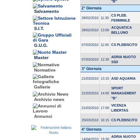
"B"
2° Giornata
Salvamento
CS PLEB.
28/02/2010
11:30
FEMMINILE
ACQUATICA
S.I.T.
28/02/2010
13:00
BELLUNO
G.U.G.
07/03/2010
11:00
CS PLEBISCITO
ADRIA NUOTO
Master
07/03/2010
12:30
SSD
3° Giornata
Normative
21/03/2010
13:15
ASD AQUARIA
Gallerie
SPORT
21/03/2010
14:00
MANAGEMENT
"B"
Archivio news
VICENZA
21/03/2010
17:00
LIBERTAS
Annunci
25/03/2010
16:15
CS PLEBISCITO
4° Giornata
ADRIA NUOTO
14/04/2010
19:30