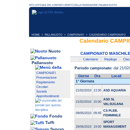
HOME
>
PALLANUOTO
>
CAMPIONATI
> CALENDARIO CAMPIONATO
Calendario CAMP
Nuoto
CAMPIONATO MASCHILE 
Calendario
Riepilogo
Class
Pallanuoto
Periodo campionato:
dal 21/02
CAMPIONATI
Giorno
Ora
Locali
Presentazione
1° Giornata
Regolamento
Circolari
21/02/2010
13:30
ASD AQUARIA
Società
Approfondimenti
ASD SL
21/02/2010
15:00
VALSUGANA
CS PLEB.
09/05/2010
09:45
FEMMINILE
Fondo
SPORT
Tuffi
29/06/2010
19:00
MANAGEMENT
Syncro