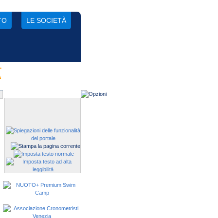
TO
LE SOCIETÀ
-
Gestisci una società?
A
Devi iscrivere i tuoi atleti alle
manifestazioni?