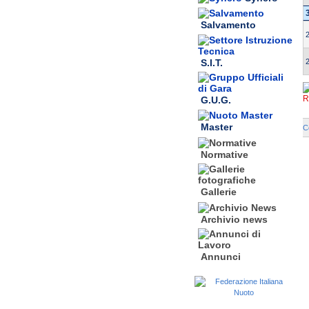
Salvamento
S.I.T.
R
G.U.G.
Master
C
Normative
Gallerie
Archivio news
Annunci