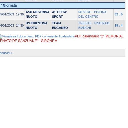
3° Giornata
ASD MESTRINA
AS CITTA'
MESTRE - PISCINA
25/01/2003
19:30
32 : 5
NUOTO
SPORT
DEL CENTRO
US TRIESTINA
TEAM
TRIESTE - PISCINA B.
26/01/2003
14:30
19 : 4
NUOTO
EUGANEO
BIANCHI
PDF calendario "2° MEMORIAL
ENATO DE SANZUANE" - GIRONE A
ondividi
»