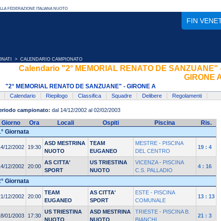
FIN VENE
ONATI
> CALENDARIO CAMPIONATO
Calendario "2° MEMORIAL RENATO DE SANZUANE" 
GIRONE 
"2° MEMORIAL RENATO DE SANZUANE" - GIRONE A
Calendario
Riepilogo
Classifica
Squadre
Delibere
Regolamenti
eriodo campionato:
dal 14/12/2002 al 02/02/2003
Giorno
Ora
Locali
Ospiti
Piscina
Ris.
1° Giornata
ASD MESTRINA
TEAM
MESTRE - PISCINA
14/12/2002
19:30
19 : 4
NUOTO
EUGANEO
DEL CENTRO
AS CITTA'
US TRIESTINA
VICENZA - PISCINA
14/12/2002
20:00
4 : 16
SPORT
NUOTO
C.S. PALLADIO
2° Giornata
TEAM
AS CITTA'
ESTE - PISCINA
21/12/2002
20:00
13 : 13
EUGANEO
SPORT
COMUNALE
US TRIESTINA
ASD MESTRINA
TRIESTE - PISCINA B.
18/01/2003
17:30
21 : 3
NUOTO
NUOTO
BIANCHI