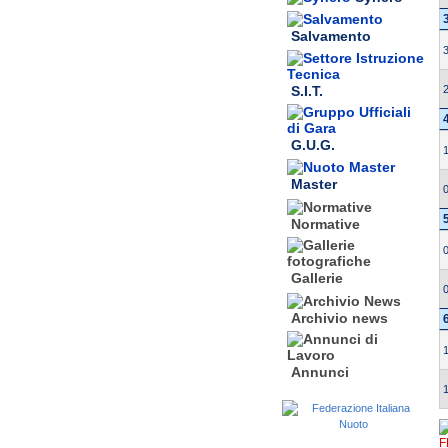
Salvamento
S.I.T.
G.U.G.
Master
Normative
Gallerie
Archivio news
Annunci
F