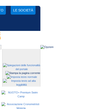
TO
LE SOCIETÀ
E
Gestisci una società?
8
Devi iscrivere i tuoi atleti alle
manifestazioni?