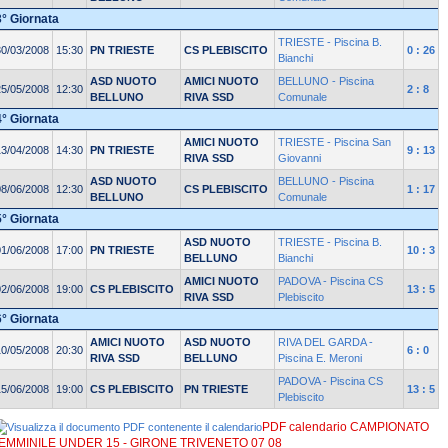
3° Giornata
TRIESTE - Piscina B.
30/03/2008
15:30
PN TRIESTE
CS PLEBISCITO
0 : 26
Bianchi
ASD NUOTO
AMICI NUOTO
BELLUNO - Piscina
25/05/2008
12:30
2 : 8
BELLUNO
RIVA SSD
Comunale
4° Giornata
AMICI NUOTO
TRIESTE - Piscina San
13/04/2008
14:30
PN TRIESTE
9 : 13
RIVA SSD
Giovanni
ASD NUOTO
BELLUNO - Piscina
08/06/2008
12:30
CS PLEBISCITO
1 : 17
BELLUNO
Comunale
5° Giornata
ASD NUOTO
TRIESTE - Piscina B.
01/06/2008
17:00
PN TRIESTE
10 : 3
BELLUNO
Bianchi
AMICI NUOTO
PADOVA - Piscina CS
02/06/2008
19:00
CS PLEBISCITO
13 : 5
RIVA SSD
Plebiscito
6° Giornata
AMICI NUOTO
ASD NUOTO
RIVA DEL GARDA -
10/05/2008
20:30
6 : 0
RIVA SSD
BELLUNO
Piscina E. Meroni
PADOVA - Piscina CS
15/06/2008
19:00
CS PLEBISCITO
PN TRIESTE
13 : 5
Plebiscito
PDF calendario CAMPIONATO
EMMINILE UNDER 15 - GIRONE TRIVENETO 07 08