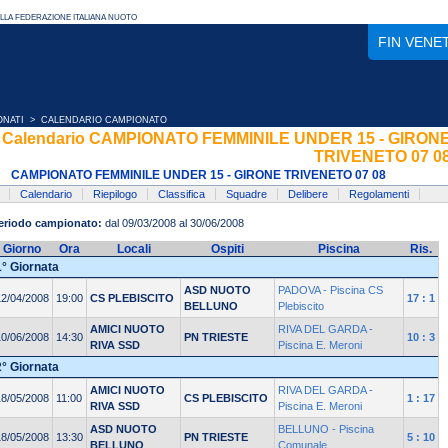
FIN VENE
ONATI
> CALENDARIO CAMPIONATO
Calendario CAMPIONATO FEMMINILE UNDER 15 - GIRON
TRIVENETO 07 0
CAMPIONATO FEMMINILE UNDER 15 - GIRONE TRIVENETO 07 08
Calendario
Riepilogo
Classifica
Squadre
Delibere
Regolamenti
eriodo campionato:
dal 09/03/2008 al 30/06/2008
Giorno
Ora
Locali
Ospiti
Piscina
Ris.
1° Giornata
ASD NUOTO
PADOVA - Piscina CS
12/04/2008
19:00
CS PLEBISCITO
17 : 1
BELLUNO
Plebiscito
AMICI NUOTO
RIVA DEL GARDA -
10/06/2008
14:30
PN TRIESTE
10 : 3
RIVA SSD
Piscina E. Meroni
2° Giornata
AMICI NUOTO
RIVA DEL GARDA -
18/05/2008
11:00
CS PLEBISCITO
1 : 17
RIVA SSD
Piscina E. Meroni
ASD NUOTO
BELLUNO - Piscina
18/05/2008
13:30
PN TRIESTE
5 : 10
BELLUNO
Comunale