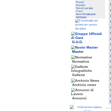
Eventi
Società
Servizi on-line
Corsi
Approfondimenti
Seminari
G.U.G.
Master
Normative
Gallerie
Archivio news
Annunci