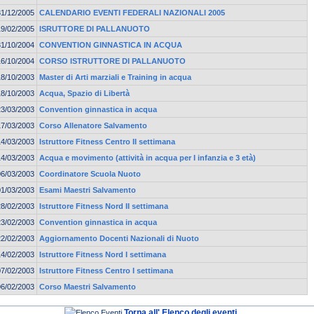
31/12/2005
CALENDARIO EVENTI FEDERALI NAZIONALI 2005
19/02/2005
ISRUTTORE DI PALLANUOTO
31/10/2004
CONVENTION GINNASTICA IN ACQUA
16/10/2004
CORSO ISTRUTTORE DI PALLANUOTO
18/10/2003
Master di Arti marziali e Training in acqua
18/10/2003
Acqua, Spazio di Libertà
23/03/2003
Convention ginnastica in acqua
17/03/2003
Corso Allenatore Salvamento
14/03/2003
Istruttore Fitness Centro II settimana
14/03/2003
Acqua e movimento (attività in acqua per I infanzia e 3 età)
06/03/2003
Coordinatore Scuola Nuoto
01/03/2003
Esami Maestri Salvamento
28/02/2003
Istruttore Fitness Nord II settimana
23/02/2003
Convention ginnastica in acqua
22/02/2003
Aggiornamento Docenti Nazionali di Nuoto
14/02/2003
Istruttore Fitness Nord I settimana
07/02/2003
Istruttore Fitness Centro I settimana
06/02/2003
Corso Maestri Salvamento
Torna all' Elenco degli eventi