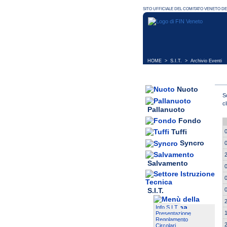
HOME
>
S.I.T.
> Archivio Eventi
Nuoto
S
cl
Pallanuoto
Fondo
Tuffi
Syncro
Salvamento
S.I.T.
Info S.I.T.
Presentazione
Regolamento
Circolari