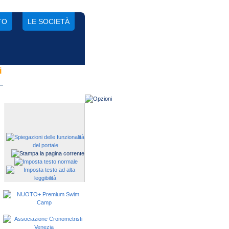
TO
LE SOCIETÀ
i
Gestisci una società?
Devi iscrivere i tuoi atleti alle
manifestazioni?