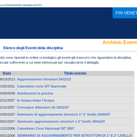
FIN VENE
Archivio Event
Elenco degli Eventi della disciplina
otto sono riportati in ordine cronologico gli eventi già trascorsi che riguardano la disciplina;
iccate sull'evento a cui siete interessati per visualizzarne il dettaglio.
Data
Titolo evento
08/10/2013
Aggiornamento Istruttori 24/11/13
01/02/2011
Calendario corsi SIT Nazionale
26/09/2008
Adolescenti in piscina
02/11/2007
In Acqua dopo l'Acqua
02/11/2007
Convegno Allenatori 16-18/11/07
02/05/2007
Seminario di aggiornamento Istruttori 1°-2° livello 20/05/07
26/01/2007
Seminario aggiornamento istruttori 1-2° livello 25feb07
12/12/2006
Calendario Corsi Nazionali SIT 2007
29/01/2006
SEMINARIO DI AGGIORNAMENTO PER ISTRUTTORI DI 1° E 2° LIVELLO