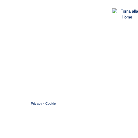
© 2004 Copyright by FIN Veneto - P.Iva 01384031009
Privacy
-
Cookie