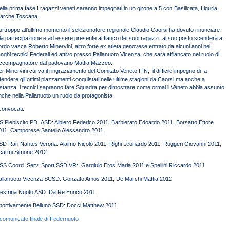
ella prima fase I ragazzi veneti saranno impegnati in un girone a 5 con Basilicata, Liguria,
arche Toscana.
urtroppo all’ultimo momento il selezionatore regionale Claudio Caorsi ha dovuto rinunciare
lla partecipazione e ad essere presente al fianco dei suoi ragazzi, al suo posto scenderà a
ordo vasca Roberto Minervini, altro forte ex atleta genovese entrato da alcuni anni nei
anghi tecnici Federali ed attivo presso Pallanuoto Vicenza, che sarà affiancato nel ruolo di
ccompagnatore dal padovano Mattia Mazzeo.
er Minervini cui va il ringraziamento del Comitato Veneto FIN, il difficile impegno di a
ifendere gli ottimi piazzamenti conquistati nelle ultime stagioni da Caorsi ma anche a
istanza i tecnici sapranno fare Squadra per dimostrare come ormai il Veneto abbia assunto
nche nella Pallanuoto un ruolo da protagonista.
 convocati:
S Plebiscito PD ASD: Albiero Federico 2011, Barbierato Edoardo 2011, Borsatto Ettore
011, Camporese Santello Alessandro 2011
SD Rari Nantes Verona: Alaimo Nicolò 2011, Righi Leonardo 2011, Ruggeri Giovanni 2011,
carmi Simone 2012
SS Coord. Serv. Sport.SSD VR: Gargiulo Eros Maria 2011 e Spellini Riccardo 2011
allanuoto Vicenza SCSD: Gonzato Amos 2011, De Marchi Mattia 2012
estrina Nuoto ASD: Da Re Enrico 2011
portivamente Belluno SSD: Docci Matthew 2011
l comunicato finale di Federnuoto