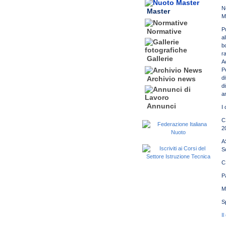
N
Master
M
P
Normative
a
b
r
Gallerie
A
P
d
Archivio news
d
a
Annunci
I
C
2
A
S
C
P
M
S
I