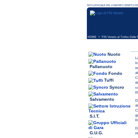
HOME
> FIN Veneto al Trofeo Delle Reg
Nuoto
L
tr
Pallanuoto
e
a
Fondo
C
Tuffi
d
Syncro
c
R
Salvamento
D
d
C
gi
S.I.T.
R
D
G.U.G.
r