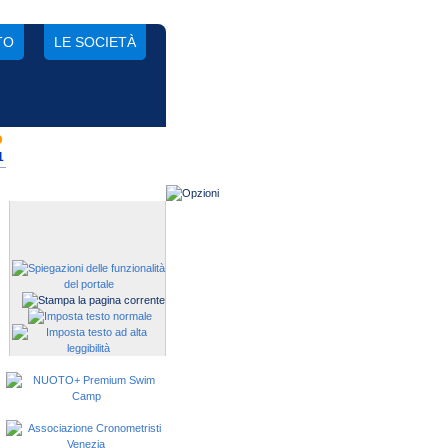
TO
LE SOCIETÀ
o
Gestisci una società?
1
Devi iscrivere i tuoi atleti alle
manifestazioni?