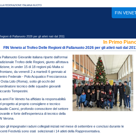
FIN VENE
ioni di Pallanuoto 2026 per gli atleti nati dal 2011
In Primo Pian
FIN Veneto al Trofeo Delle Regioni di Pallanuoto 2026 per gli atleti nati dal 201
a Pallanuoto Giovanile italiana riparte dall’ormai
adizionale Trofeo delle Regioni, giunto all’ottava
dizione, in under 15 di 18 regioni più Malta si
ffrontano, da venerdì 2 a martedì 6 gennaio al
entro Federale - Polo Acquatico Frecciarossa
i Ostia Lido (Roma), sotto gli occhi del
oordinatore tecnico delle squadre giovanili
iccardo Tempestini.
a anni Fin Veneto ha affidato la responsabilità
el progetto al proprio consigliere e tecnico
laudio Caorsi, profondo conoscitore del settore
ovanile e forte dell’esperienza di tecnico della
N Verona.
opo gli impegnativi raduni collegiali iniziati nel mese di settembre e conclusi durante le
ecenti Festività sono stati selezionati i 14 atleti della Rappresentativa.