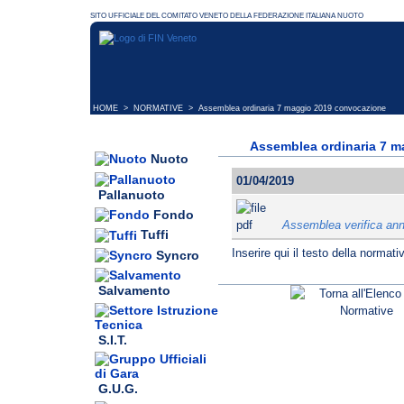
HOME
>
NORMATIVE
> Assemblea ordinaria 7 maggio 2019 convocazione
Assemblea ordinaria 7 
Nuoto
01/04/2019
Pallanuoto
Fondo
Assemblea verifica ann
Tuffi
Inserire qui il testo della normati
Syncro
Salvamento
S.I.T.
G.U.G.