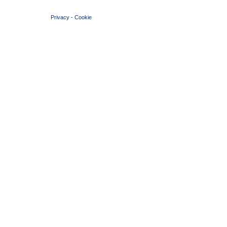
© 2004 Copyright by FIN Veneto - P.Iva 01384031009
Privacy
-
Cookie