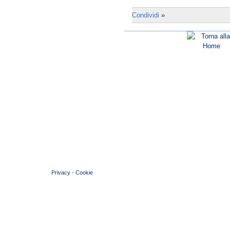
Condividi
»
© 2004 Copyright by FIN Veneto - P.Iva 01384031009
Privacy
-
Cookie