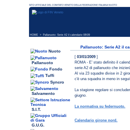
HOME
> Pallanuoto: Serie A2 il calendario 08\09
Pallanuoto: Serie A2 il c
Nuoto
[
03/01/2009
]
ROMA - E' stato definito il cale
Pallanuoto
serie A2 di pallanuoto che inizie
Fondo
Al via 23 squadre divise in 2 gir
Tuffi
c'è una squadra in meno in seguit
Syncro
La stagione regolare si concluder
Salvamento
giugno.
La normativa su federnuoto.
S.I.T.
Calendario girone nord.
G.U.G.