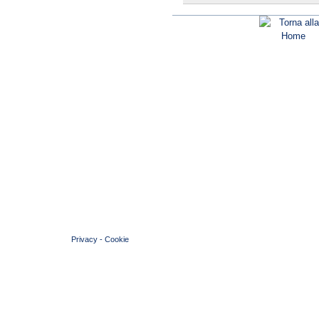
© 2004 Copyright by FIN Veneto - P.Iva 01384031009
Privacy
-
Cookie