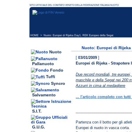
HOME
> Nuoto: Europei di Rijeka Day1, REK Europeo della Segat
Nuoto: Europei di Rijeka
Nuoto
[
03/01/2009
]
Europei di Rijeka - Strapotere I
Pallanuoto
Fondo
Due record mondiali, tre europei, 
Tuffi
maschile e della Segat nei 200 mis
Syncro
Azzurri in cima al medagliere
Salvamento
... l'articolo completo con tutti 
S.I.T.
___________________________
Partenza con il botto per gli atle
G.U.G.
Europei di nuoto in vasca corta.