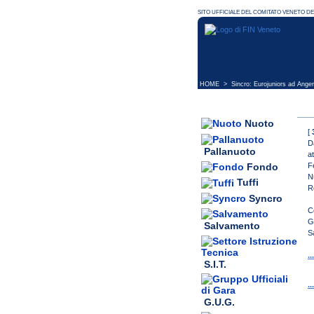
HOME
> Sincro: Eurojuniors ad Anger
Nuoto
[
D
Pallanuoto
a
F
Fondo
N
Tuffi
R
Syncro
C
G
Salvamento
S
.
S.I.T.
.
G.U.G.