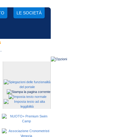
TO
LE SOCIETÀ
s
Gestisci una società?
Devi iscrivere i tuoi atleti alle
manifestazioni?