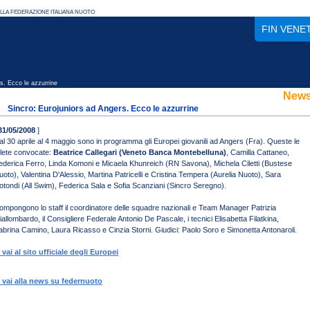
FIN VENE
s. Ecco le azzurrine
New
Sincro: Eurojuniors ad Angers. Ecco le azzurrine
31/05/2008
]
al 30 aprile al 4 maggio sono in programma gli Europei giovanili ad Angers (Fra). Queste le
tlete convocate:
Beatrice Callegari (Veneto Banca Montebelluna)
, Camilla Cattaneo,
ederica Ferro, Linda Komoni e Micaela Khunreich (RN Savona), Michela Ciletti (Bustese
uoto), Valentina D'Alessio, Martina Patricelli e Cristina Tempera (Aurelia Nuoto), Sara
otondi (All Swim), Federica Sala e Sofia Scanziani (Sincro Seregno).
ompongono lo staff il coordinatore delle squadre nazionali e Team Manager Patrizia
iallombardo, il Consigliere Federale Antonio De Pascale, i tecnici Elisabetta Filatkina,
abrina Camino, Laura Ricasso e Cinzia Storni. Giudici: Paolo Soro e Simonetta Antonaroli.
.. vai al sito ufficiale degli Europei
.. vai alla news su federnuoto