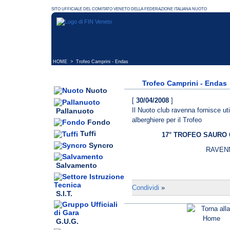
HOME
> Trofeo Camprini - Endas
Trofeo Camprini - Endas
Nuoto
[
30/04/2008
]
Il Nuoto club ravenna fornisce uti
Pallanuoto
alberghiere per il Trofeo
Fondo
Tuffi
17° TROFEO SAURO 
Syncro
RAVENN
Salvamento
Condividi
»
S.I.T.
G.U.G.