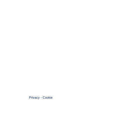
© 2004 Copyright by FIN Veneto - P.Iva 01384031009
Privacy
-
Cookie