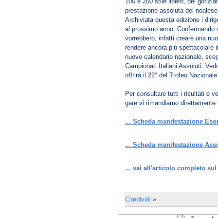
100 e 200 stile libero, del gorizi
prestazione assoluta del noalese
Archiviata questa edizione i dirig
al prossimo anno. Confermando s
vorrebbero, infatti creare una nuo
rendere ancora più spettacolare i
nuovo calendario nazionale, scegl
Campionati Italiani Assoluti. Vedr
offrirà il 22° del Trofeo Nazionale
Per consultare tutti i risultati e
gare vi rimandiamo direttamente 
... Scheda manifestazione Esor
... Scheda manifestazione Asso
... vai all'articolo completo su
Condividi
»