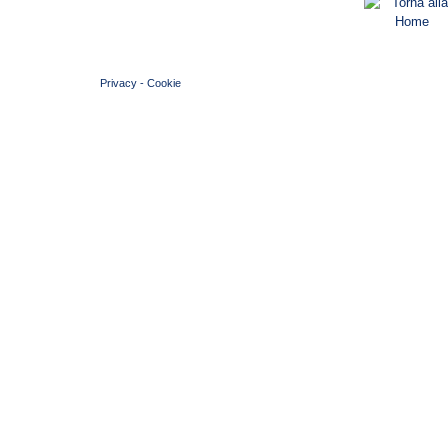
© 2004 Copyright by FIN Veneto - P.Iva 01384031009
Privacy
-
Cookie