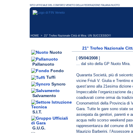
HOME
> 21° Trofeo Nazionale Città di Mira: UN SUCCESSO!!!
21° Trofeo Nazionale Cit
Nuoto
[
05/04/2008
]
... dal sito della GP Nuoto Mira.
Pallanuoto
Fondo
Quaranta Società, più di seicento 
Tuffi
vicine Friuli V. Giulia e Trentin
Syncro
quest’anno alla 21esima dizione d
Impeccabile l’organizzazione da p
Salvamento
coadiuvati come ormai da tradizio
Cronometristi della Provincia di 
Gara. Tutte le gare sono state s
S.I.T.
assiepata da genitori, parenti e a
acqua nello scorso weekend pas
rappresentanza del comune di Mir
G.U.G.
Maurizio Barberini, l’Assessore a