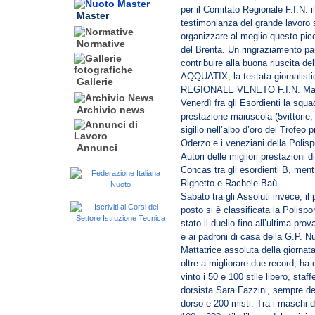
per il Comitato Regionale F.I.N. 
Master
testimonianza del grande lavoro s
organizzare al meglio questo picco
Normative
del Brenta. Un ringraziamento pa
contribuire alla buona riuscita del
AQQUATIX, la testata giornali
Gallerie
REGIONALE VENETO F.I.N. Ma pa
Venerdì fra gli Esordienti la squ
Archivio news
prestazione maiuscola (5vittorie, 
sigillo nell’albo d’oro del Trofe
Oderzo e i veneziani della Polisp
Annunci
Autori delle migliori prestazioni
Concas tra gli esordienti B, mentr
Righetto e Rachele Baù.
Sabato tra gli Assoluti invece, il
posto si è classificata la Polisp
stato il duello fino all’ultima pr
e ai padroni di casa della G.P. N
Mattatrice assoluta della giornat
oltre a migliorare due record, ha 
vinto i 50 e 100 stile libero, sta
dorsista Sara Fazzini, sempre de
dorso e 200 misti. Tra i maschi d