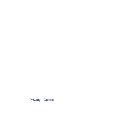
© 2004 Copyright by FIN Veneto - P.Iva 01384031009
Privacy
-
Cookie