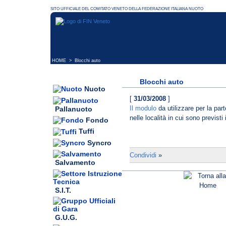
HOME
> Blocchi auto
Blocchi auto
Nuoto
[
31/03/2008
]
Il modulo
da utilizzare per la par
Pallanuoto
nelle località in cui sono previsti 
Fondo
Tuffi
Syncro
Condividi
»
Salvamento
S.I.T.
G.U.G.