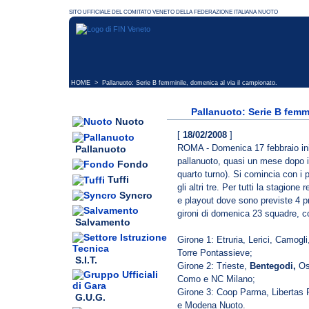
HOME
> Pallanuoto: Serie B femminile, domenica al via il campionato.
Pallanuoto: Serie B femmi
Nuoto
[
18/02/2008
]
ROMA - Domenica 17 febbraio iniz
Pallanuoto
pallanuoto, quasi un mese dopo i
Fondo
quarto turno). Si comincia con i p
Tuffi
gli altri tre. Per tutti la stagione
Syncro
e playout dove sono previste 4 pr
gironi di domenica 23 squadre, c
Salvamento
Girone 1: Etruria, Lerici, Camogli
Torre Pontassieve;
S.I.T.
Girone 2: Trieste,
Bentegodi,
Os
Como e NC Milano;
Girone 3: Coop Parma, Libertas 
G.U.G.
e Modena Nuoto.