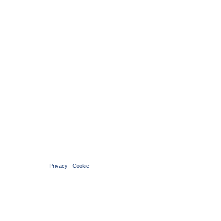
© 2004 Copyright by FIN Veneto - P.Iva 01384031009
Privacy
-
Cookie