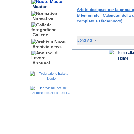
Master
Arbitri designati per la prima
B femminile - Calendari della s
Normative
completo su federnuoto)
Gallerie
Condividi
»
Archivio news
Annunci