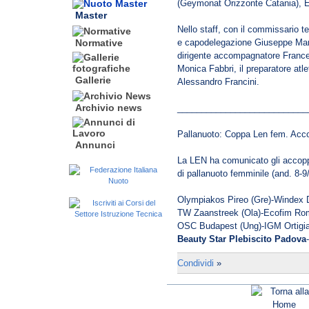
(Geymonat Orizzonte Catania), 
Master
Nello staff, con il commissario t
e capodelegazione Giuseppe Marot
Normative
dirigente accompagnatore France
Monica Fabbri, il preparatore atlet
Gallerie
Alessandro Francini.
Archivio news
___________________________
Pallanuoto: Coppa Len fem. Accop
Annunci
La LEN ha comunicato gli accoppi
di pallanuoto femminile (and. 8-9/
Olympiakos Pireo (Gre)-Windex 
TW Zaanstreek (Ola)-Ecofim Ro
OSC Budapest (Ung)-IGM Ortigi
Beauty Star Plebiscito Padova
Condividi
»