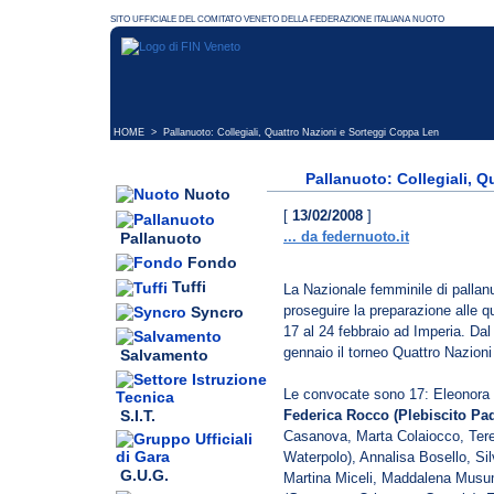
HOME
> Pallanuoto: Collegiali, Quattro Nazioni e Sorteggi Coppa Len
Pallanuoto: Collegiali, 
Nuoto
[
13/02/2008
]
... da federnuoto.it
Pallanuoto
Fondo
Tuffi
La Nazionale femminile di pallan
proseguire la preparazione alle q
Syncro
17 al 24 febbraio ad Imperia. Dal 
gennaio il torneo Quattro Nazioni
Salvamento
Le convocate sono 17: Eleonora 
S.I.T.
Federica Rocco (Plebiscito Pa
Casanova, Marta Colaiocco, Teres
Waterpolo), Annalisa Bosello, Sil
G.U.G.
Martina Miceli, Maddalena Musu