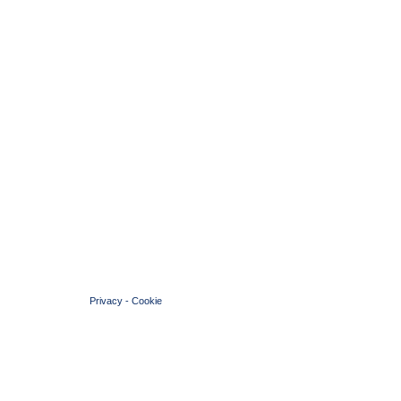
© 2004 Copyright by FIN Veneto - P.Iva 01384031009
Privacy
-
Cookie