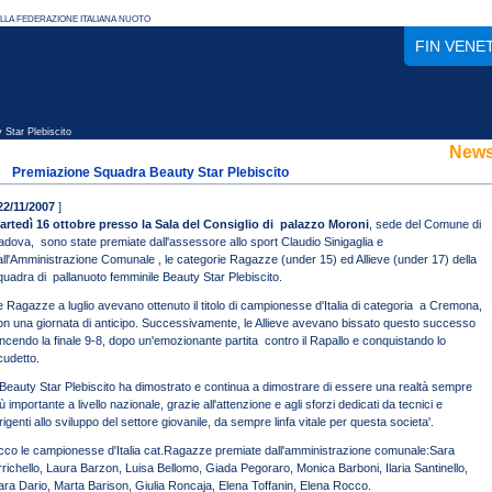
FIN VENE
Star Plebiscito
New
Premiazione Squadra Beauty Star Plebiscito
22/11/2007
]
artedì 16 ottobre presso la Sala del Consiglio di palazzo Moroni
, sede del Comune di
adova, sono state premiate dall'assessore allo sport Claudio Sinigaglia e
all'Amministrazione Comunale , le categorie Ragazze (under 15) ed Allieve (under 17) della
quadra di pallanuoto femminile Beauty Star Plebiscito.
e Ragazze a luglio avevano ottenuto il titolo di campionesse d'Italia di categoria a Cremona,
on una giornata di anticipo. Successivamente, le Allieve avevano bissato questo successo
incendo la finale 9-8, dopo un'emozionante partita contro il Rapallo e conquistando lo
cudetto.
l Beauty Star Plebiscito ha dimostrato e continua a dimostrare di essere una realtà sempre
ù importante a livello nazionale, grazie all'attenzione e agli sforzi dedicati da tecnici e
rigenti allo sviluppo del settore giovanile, da sempre linfa vitale per questa societa'.
cco le campionesse d'Italia cat.Ragazze premiate dall'amministrazione comunale:Sara
rrichello, Laura Barzon, Luisa Bellomo, Giada Pegoraro, Monica Barboni, Ilaria Santinello,
ara Dario, Marta Barison, Giulia Roncaja, Elena Toffanin, Elena Rocco.