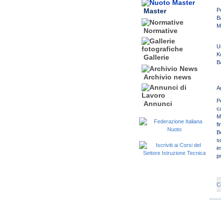
P
Master
B
M
Normative
U
K
Gallerie
B
Archivio news
A
Pe
Annunci
c
M
fi
B
s
i
p
C