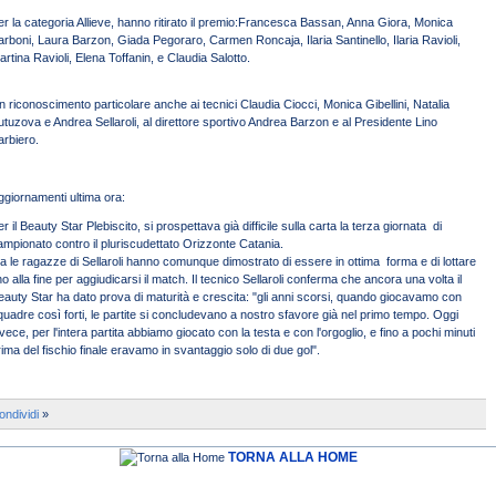
er la categoria Allieve, hanno ritirato il premio:Francesca Bassan, Anna Giora, Monica
arboni, Laura Barzon, Giada Pegoraro, Carmen Roncaja, Ilaria Santinello, Ilaria Ravioli,
artina Ravioli, Elena Toffanin, e Claudia Salotto.
n riconoscimento particolare anche ai tecnici Claudia Ciocci, Monica Gibellini, Natalia
utuzova e Andrea Sellaroli, al direttore sportivo Andrea Barzon e al Presidente Lino
arbiero.
ggiornamenti ultima ora:
r il Beauty Star Plebiscito, si prospettava già difficile sulla carta la terza giornata di
ampionato contro il pluriscudettato Orizzonte Catania.
a le ragazze di Sellaroli hanno comunque dimostrato di essere in ottima forma e di lottare
no alla fine per aggiudicarsi il match. Il tecnico Sellaroli conferma che ancora una volta il
eauty Star ha dato prova di maturità e crescita: "gli anni scorsi, quando giocavamo con
quadre così forti, le partite si concludevano a nostro sfavore già nel primo tempo. Oggi
nvece, per l'intera partita abbiamo giocato con la testa e con l'orgoglio, e fino a pochi minuti
rima del fischio finale eravamo in svantaggio solo di due gol".
ondividi
»
TORNA ALLA HOME