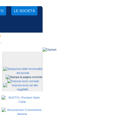
TO
LE SOCIETÀ
s
Gestisci una società?
Devi iscrivere i tuoi atleti alle
manifestazioni?