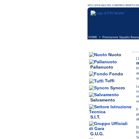
HOME
> Premiazione Squadra Beauty 
Nuoto
[
M
Pallanuoto
P
d
Fondo
s
Tuffi
L
Syncro
c
v
Salvamento
s
I
pi
S.I.T.
di
E
E
G.U.G.
S