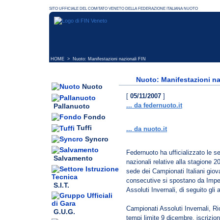
HOME
> Nuoto: Manifestazioni nazionali FIN
Nuoto: Manifestazioni na
Nuoto
[
05/11/2007
]
... da federnuoto.it
Pallanuoto
Fondo
Tuffi
... da nuoto.it
Syncro
Federnuoto ha ufficializzato le se
Salvamento
nazionali relative alla stagione 
sede dei Campionati Italiani giova
consecutive si spostano da Imper
S.I.T.
Assoluti Invernali, di seguito gli
Campionati Assoluti Invernali, R
G.U.G.
tempi limite 9 dicembre, iscrizio