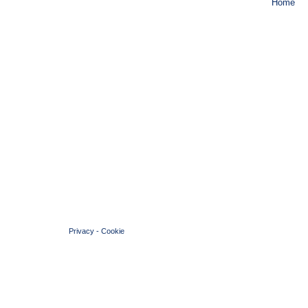
© 2004 Copyright by FIN Veneto - P.Iva 01384031009
Privacy
-
Cookie