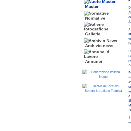
4
Master
D
A
c
Normative
2
A
Gallerie
s
v
l
Archivio news
D
r
p
Annunci
Z
P
F
4
s
a
e
1
M
2
I
in