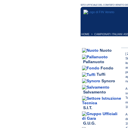
HOME
> CAMPIONATI ITALIANI AS
Nuoto
[
S
Pallanuoto
it
a
Fondo
p
Tuffi
a
Syncro
na
A 
Salvamento
so
T
m
1
S.I.T.
A 
d
G.U.G.
1