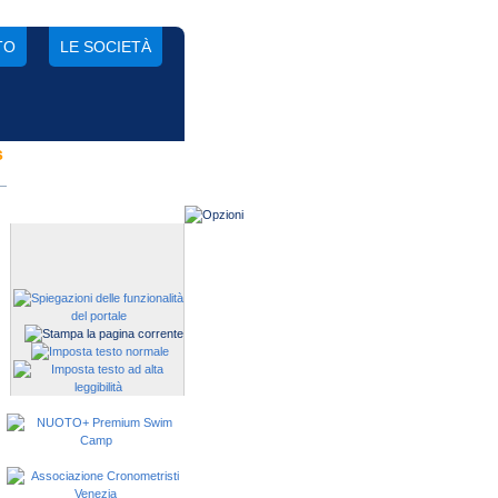
TO
LE SOCIETÀ
s
Gestisci una società?
Devi iscrivere i tuoi atleti alle
manifestazioni?