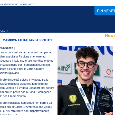
FIN VENE
SOLUTI
New
CAMPIONATI ITALIANI ASSOLUTI
24/05/2026
]
i sono conclusi sabato scorso i campionati
aliani assoluti a Riccione che, oltre ad
ssegnare il titolo nazionale, servivano come
rima selezione per i campionati europei di
gosto a Parigi e per le varie squadre
zionali giovanili.
livello di società spicca il 4^ posto tra le
cietà civili nella classifica femminile del
eam Veneto e il 7^ della Leosport; nel settore
aschile 8^ posto per la Fond. Bentegodi e
0^ per il Team Veneto.
livello individuale non si può non partire dal
oppio oro di Carlos D'Ambrosio che vince i
00 e 200 stile libero con, rispettivamente,