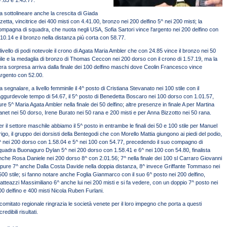
7.83 e 1.45.77.
a sottolineare anche la crescita di Giada
lzetta, vincitrice dei 400 misti con 4.41.00, bronzo nei 200 delfino 5^ nei 200 misti; la
ompagna di squadra, che nuota negli USA, Sofia Sartori vince l'argento nei 200 delfino con
.10.14 e il bronzo nella distanza più corta con 58.77.
 livello di podi notevole il crono di Agata Maria Ambler che con 24.85 vince il bronzo nei 50
tile e la medaglia di bronzo di Thomas Ceccon nei 200 dorso con il crono di 1.57.19, ma la
era sorpresa arriva dalla finale dei 100 delfino maschi dove Ceolin Francesco vince
'argento con 52.00.
a segnalare, a livello femminile il 4^ posto di Cristiana Stevanato nei 100 stile con il
aggurdevole tempo di 54.67, il 5^ posto di Benedetta Boscaro nei 100 dorso con 1.01.57,
ure 5^ Maria Agata Ambler nella finale dei 50 delfino; altre presenze in finale A per Martina
anet nei 50 dorso, Irene Burato nei 50 rana e 200 misti e per Anna Bizzotto nei 50 rana.
er il settore maschile abbiamo il 5^ posto in entrambe le finali dei 50 e 100 stile per Manuel
rigo, il gruppo dei dorsisti della Bentegodi che con Morello Mattia giungono ai piedi del podio,
^ nei 200 dorso con 1.58.04 e 5^ nei 100 con 54.77, precedendo il suo compagno di
quadra Buonaguro Dylan 5^ nei 200 dorso con 1.58.41 e 6^ nei 100 con 54.80, finalista
nche Rosa Daniele nei 200 dorso 8^ con 2.01.56; 7^ nella finale dei 100 sl Carraro Giovanni
 pure 7^ anche Dalla Costa Davide nella doppia distanza, 8^ invece Griffante Tommaso nei
500 stile; si fanno notare anche Foglia Gianmarco con il suo 6^ posto nei 200 delfino,
atteazzi Massimiliano 6^ anche lui nei 200 misti e si fa vedere, con un doppio 7^ posto nei
00 delfino e 400 misti Nicola Ruben Furlani.
l comitato regionale ringrazia le società venete per il loro impegno che porta a questi
credibili risultati.