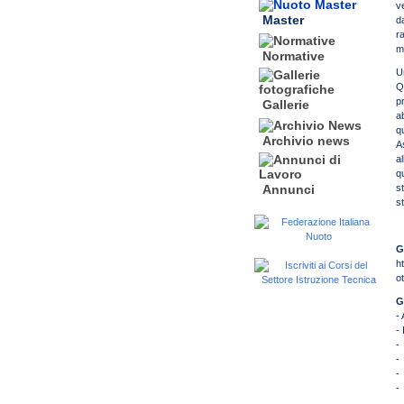
v
Master
d
r
m
Normative
U
Q
p
Gallerie
a
q
Archivio news
A
a
q
s
Annunci
s
G
h
o
G
-
-
-
-
-
-