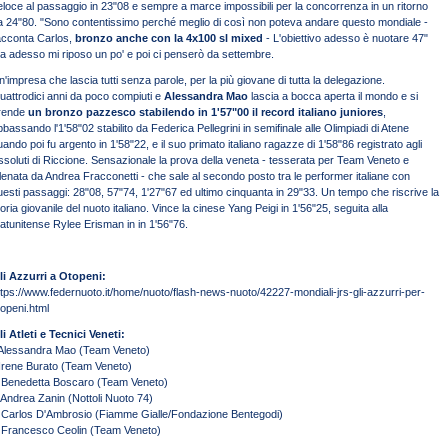
eloce al passaggio in 23"08 e sempre a marce impossibili per la concorrenza in un ritorno
a 24"80. "Sono contentissimo perché meglio di così non poteva andare questo mondiale -
acconta Carlos,
bronzo anche con la 4x100 sl mixed
- L'obiettivo adesso è nuotare 47"
a adesso mi riposo un po' e poi ci penserò da settembre.
n'impresa che lascia tutti senza parole, per la più giovane di tutta la delegazione.
uattrodici anni da poco compiuti e
Alessandra Mao
lascia a bocca aperta il mondo e si
rende
un bronzo pazzesco stabilendo in 1'57"00 il record italiano juniores
,
bbassando l'1'58"02 stabilito da Federica Pellegrini in semifinale alle Olimpiadi di Atene
uando poi fu argento in 1'58"22, e il suo primato italiano ragazze di 1'58"86 registrato agli
ssoluti di Riccione. Sensazionale la prova della veneta - tesserata per Team Veneto e
llenata da Andrea Fracconetti - che sale al secondo posto tra le performer italiane con
uesti passaggi: 28"08, 57"74, 1'27"67 ed ultimo cinquanta in 29"33. Un tempo che riscrive la
toria giovanile del nuoto italiano. Vince la cinese Yang Peigi in 1'56"25, seguita alla
tatunitense Rylee Erisman in in 1'56"76.
li Azzurri a Otopeni:
ttps://www.federnuoto.it/home/nuoto/flash-news-nuoto/42227-mondiali-jrs-gli-azzurri-per-
topeni.html
li Atleti e Tecnici Veneti:
 Alessandra Mao (Team Veneto)
 Irene Burato (Team Veneto)
 Benedetta Boscaro (Team Veneto)
 Andrea Zanin (Nottoli Nuoto 74)
 Carlos D'Ambrosio (Fiamme Gialle/Fondazione Bentegodi)
 Francesco Ceolin (Team Veneto)