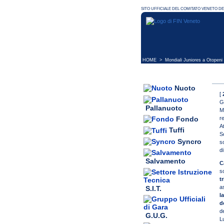
HOME
> Mondiali Juniores a Otopeni
Nuoto
[
G
Pallanuoto
M
r
Fondo
At
Tuffi
S
Syncro
s
d
Salvamento
C
s
t
a
S.I.T.
l
d
d
G.U.G.
L