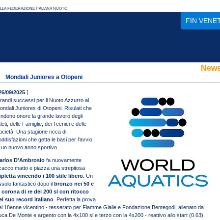
FIN VENE
New
Mondiali Juniores a Otopeni
26/09/2025
]
randi successi per il Nuoto Azzurro ai
ondali Juniores di Otopeni. Risulati che
endono onore la grande lavoro degli
leti, delle Famiglie, dei Tecnici e delle
ocietà. Una stagione ricca di
oddisfazioni che getta le basi per l'avvio
i un nuovo anno sportivo.
arlos D'Ambrosio
fa nuovamente
cacco matto e piazza una strepitosa
ripletta vincendo i 100 stile libero.
Un
ssolo fantastico dopo il
bronzo nei 50 e
a corona di re dei 200 sl con ritocco
el suo record italiano
. Perfetta la prova
el 18enne vicentino - tesserato per Fiamme Gialle e Fondazione Bentegodi, allenato da
uca De Monte e argento con la 4x100 sl e terzo con la 4x200 - reattivo allo start (0.63),