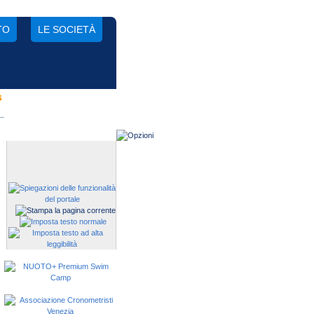
TO
LE SOCIETÀ
s
Gestisci una società?
Devi iscrivere i tuoi atleti alle
manifestazioni?