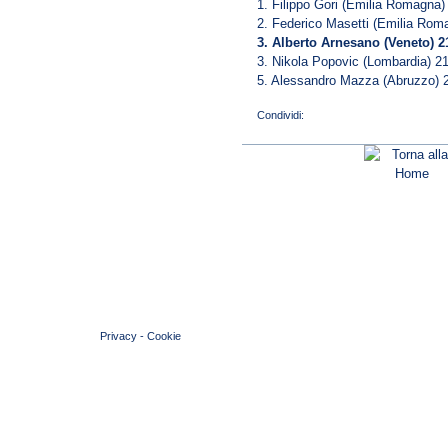
1. Filippo Gori (Emilia Romagna)
2. Federico Masetti (Emilia Rom
3. Alberto Arnesano (Veneto) 2
3. Nikola Popovic (Lombardia) 2
5. Alessandro Mazza (Abruzzo) 
© 2004 Copyright by FIN Veneto - P.Iva 01384031009
Privacy
-
Cookie