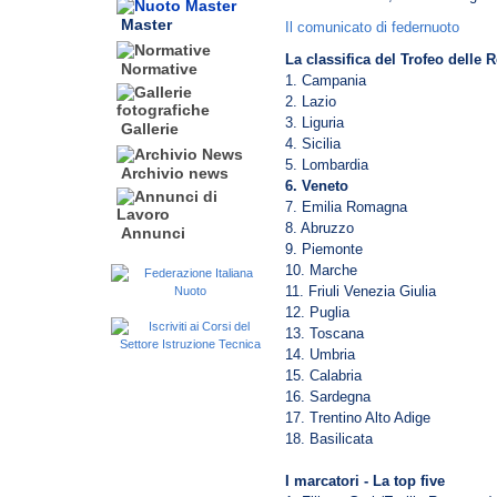
Master
Il comunicato di federnuoto
La classifica del Trofeo delle 
Normative
1. Campania
2. Lazio
3. Liguria
Gallerie
4. Sicilia
5. Lombardia
Archivio news
6. Veneto
7. Emilia Romagna
8. Abruzzo
Annunci
9. Piemonte
10. Marche
11. Friuli Venezia Giulia
12. Puglia
13. Toscana
14. Umbria
15. Calabria
16. Sardegna
17. Trentino Alto Adige
18. Basilicata
I marcatori - La top five