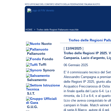
HOME
> Trofeo delle Regioni Pallanuoto maschile
Trofeo delle Regioni Pal
Nuoto
[
11/04/2025
]
Trofeo delle Regioni IP 2025. V
Pallanuoto
Campania. Lazio d'argento, Lig
Fondo
Tuffi
06 Gennaio 2025
Syncro
E' il commissario tecnico del Set
Alessandro Campagna a premiare 
Salvamento
delle Regioni IP 2025, giunto all
Acquatico Frecciarossa di Ostia
in finale quella del Lazio 6-4. L
S.I.T.
rimonta, da 1-3 a 6-4, e al quarto 
Izzo che aveva conquistato le ul
campani in finale. Match winner Pi
G.U.G.
di serie A Marco, autore di 4 gol.