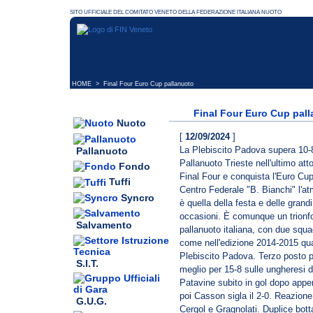
HOME
> Final Four Euro Cup pallanuoto
Final Four Euro Cup pal
Nuoto
[
12/09/2024
]
La Plebiscito Padova supera 10-
Pallanuoto
Pallanuoto Trieste nell'ultimo atto
Fondo
Final Four e conquista l'Euro Cup
Tuffi
Centro Federale "B. Bianchi" l'a
Syncro
è quella della festa e delle grandi
occasioni. È comunque un trionfo
Salvamento
pallanuoto italiana, con due squa
come nell'edizione 2014-2015 qu
Plebiscito Padova. Terzo posto p
S.I.T.
meglio per 15-8 sulle ungheresi 
Patavine subito in gol dopo appe
poi Casson sigla il 2-0. Reazione 
G.U.G.
Cergol e Gragnolati. Duplice bott