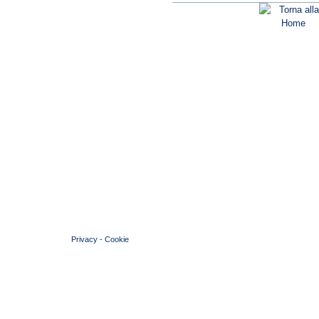
© 2004 Copyright by FIN Veneto - P.Iva 01384031009
Privacy
-
Cookie