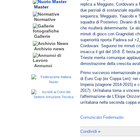
replica a Meggiato, Cordovani a Mi
Master
due parziali di sostanziale equilib
sequenza: Meggiato, Yaacobi e S
Normative
squadra di Posterivo. Divario di tr
che risulterà determinante. Le ala
minuti di gioco con Gragnolati che
Gallerie
superiorità riporta Padova sul +2
Cordovani. Seguono tre minuti con 
Archivio news
insacca il gol del 10-8. È festa 
Trieste merita comunque applausi
dimostrazione della crescita avut
Annunci
Primo successo internazionale per
di Euro Cup (ex Coppa Len): nei 
Imperia (stagione 2014-2015) e c
2017). Un'italiana torna a vince
l'affermazione de L'Ekipe Orizzo
un'italiana nella seconda coppa 
Comunicato Federnuoto
Condividi
»