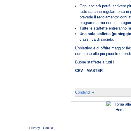
Ogni società potrà iscrivere pi
tutte saranno regolarmente in
prevede il regolamento: ogni at
programma ma non in categorie 
Tutte le staffette entreranno ne
Una sola staffetta (punteggio
classifica di società.
L’obiettivo è di offrire maggior fle
numerose alle più piccole e rende
Buone staffette a tutti !
CRV - MASTER
Condividi
»
© 2004 Copyright by FIN Veneto - P.Iva 01384031009
Privacy
-
Cookie