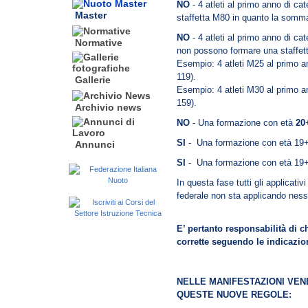
NO
- 4 atleti al primo anno di c
Master
staffetta M80 in quanto la somma
NO
- 4 atleti al primo anno di c
Normative
non possono formare una staffet
Esempio: 4 atleti M25 al primo 
119).
Gallerie
Esempio: 4 atleti M30 al primo 
159).
Archivio news
NO
- Una formazione con età
20
SI
- Una formazione con età
Annunci
SI
- Una formazione con età
In questa fase tutti gli applicativ
federale non sta applicando nessu
E’ pertanto responsabilità di ch
corrette seguendo le indicazion
NELLE MANIFESTAZIONI VEN
QUESTE NUOVE REGOLE: