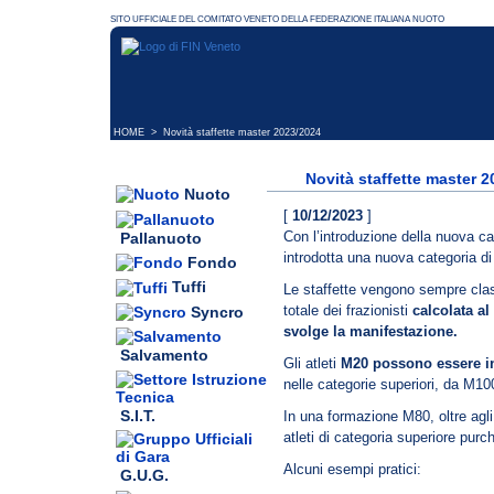
HOME
> Novità staffette master 2023/2024
Novità staffette master 
Nuoto
[
10/12/2023
]
Con l’introduzione della nuova c
Pallanuoto
introdotta una nuova categoria di
Fondo
Tuffi
Le staffette vengono sempre clas
totale dei frazionisti
calcolata al
Syncro
svolge la manifestazione.
Salvamento
Gli atleti
M20 possono essere in
nelle categorie superiori, da M1
S.I.T.
In una formazione M80, oltre agl
atleti di categoria superiore purc
Alcuni esempi pratici:
G.U.G.