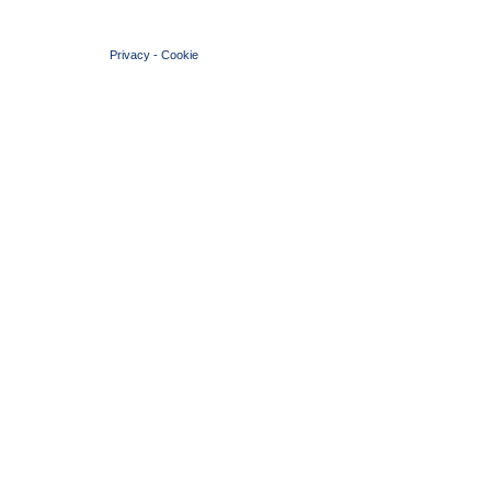
© 2004 Copyright by FIN Veneto - P.Iva 01384031009
Privacy
-
Cookie