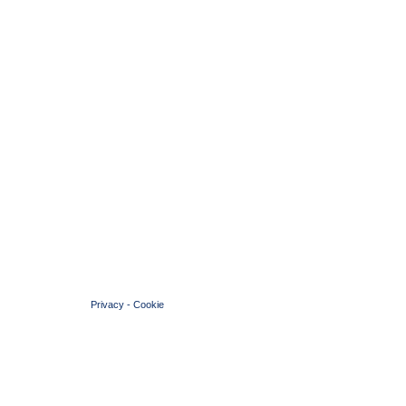
© 2004 Copyright by FIN Veneto - P.Iva 01384031009
Privacy
-
Cookie