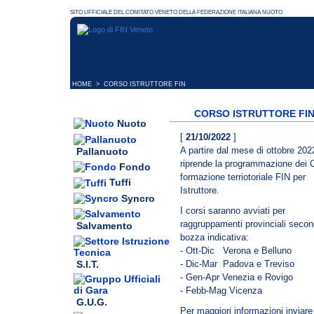
HOME
> CORSO ISTRUTTORE FIN
CORSO ISTRUTTORE FI
Nuoto
[
21/10/2022
]
A partire dal mese di ottobre 202
Pallanuoto
riprende la programmazione dei C
Fondo
formazione terriotoriale FIN per
Tuffi
Istruttore.
Syncro
I corsi saranno avviati per
raggruppamenti provinciali secon
Salvamento
bozza indicativa:
- Ott-Dic Verona e Belluno
S.I.T.
- Dic-Mar Padova e Treviso
- Gen-Apr Venezia e Rovigo
- Febb-Mag Vicenza
G.U.G.
Per maggiori informazioni inviare