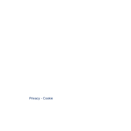
© 2004 Copyright by FIN Veneto - P.Iva 01384031009
Privacy
-
Cookie