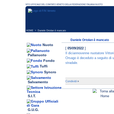
HOME
> Daniele Ortolan è mancato
Daniele Ortolan è mancato
Nuoto
[
05/09/2022
]
Il diciannovenne nuotatore Vittor
Pallanuoto
Orsago è deceduto a seguito di u
Fondo
stradale.
Tuffi
Syncro
Condividi
»
Salvamento
S.I.T.
G.U.G.