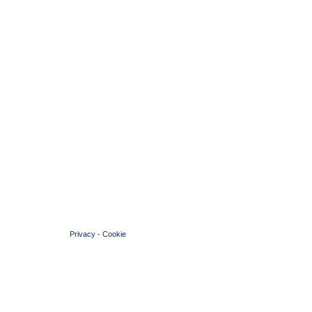
© 2004 Copyright by FIN Veneto - P.Iva 01384031009
Privacy
-
Cookie