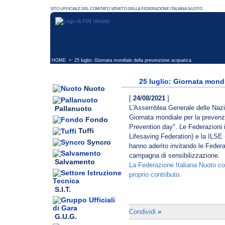
HOME
> 25 luglio: Giornata mondiale della prevenzione acquatica
25 luglio: Giornata mond
Nuoto
[
24/08/2021
]
L'Assemblea Generale delle Nazion
Pallanuoto
Giornata mondiale per la preven
Fondo
Prevention day". Le Federazioni in
Tuffi
Lifesaving Federation) e la ILSE 
Syncro
hanno aderito invitando le Feder
campagna di sensibilizzazione.
Salvamento
La Federazione Italiana Nuoto co
proprio contributo.
S.I.T.
Condividi
»
G.U.G.