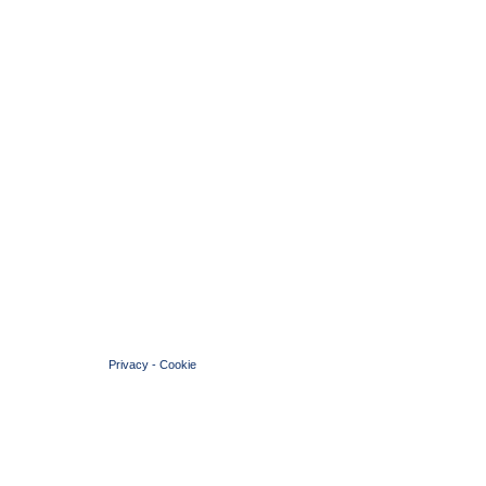
© 2004 Copyright by FIN Veneto - P.Iva 01384031009
Privacy
-
Cookie