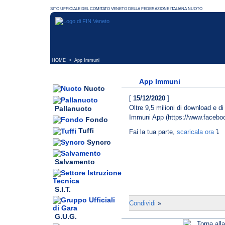
HOME
> App Immuni
App Immuni
Nuoto
[
15/12/2020
]
Oltre 9,5 milioni di download e d
Pallanuoto
Immuni App (https://www.faceb
Fondo
Tuffi
Fai la tua parte,
scaricala ora
⤵️
Syncro
Salvamento
S.I.T.
Condividi
»
G.U.G.