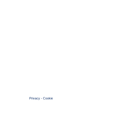
© 2004 Copyright by FIN Veneto - P.Iva 01384031009
Privacy
-
Cookie