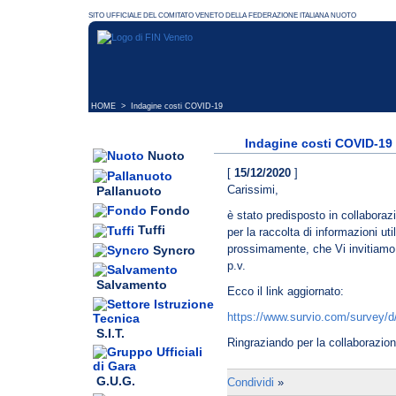
HOME
> Indagine costi COVID-19
Indagine costi COVID-19
Nuoto
[
15/12/2020
]
Carissimi,
Pallanuoto
Fondo
è stato predisposto in collabora
Tuffi
per la raccolta di informazioni uti
prossimamente, che Vi invitiamo 
Syncro
p.v.
Salvamento
Ecco il link aggiornato:
https://www.survio.com/surve
S.I.T.
Ringraziando per la collaborazion
G.U.G.
Condividi
»