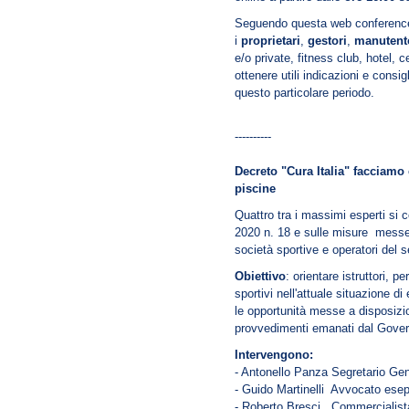
Seguendo questa web conference
i
proprietari
,
gestori
,
manutent
e/o private, fitness club, hotel, 
ottenere utili indicazioni e consi
questo particolare periodo.
----------
Decreto "Cura Italia" facciamo 
piscine
Quattro tra i massimi esperti si
2020 n. 18 e sulle misure messe
società sportive e operatori del s
Obiettivo
: orientare istruttori, p
sportivi nell'attuale situazione 
le opportunità messe a disposizi
provvedimenti emanati dal Gover
Intervengono:
- Antonello Panza Segretario Ge
- Guido Martinelli Avvocato esepr
- Roberto Bresci Commercialista s