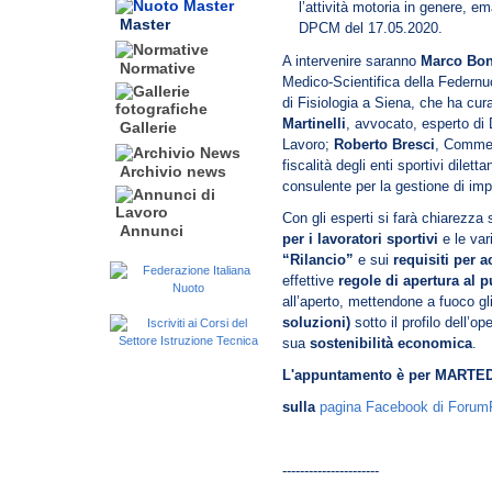
l’attività motoria in genere, e
Master
DPCM del 17.05.2020.
A intervenire saranno
Marco Bon
Normative
Medico-Scientifica della Federn
di Fisiologia a Siena, che ha cur
Martinelli
, avvocato, esperto di D
Gallerie
Lavoro;
Roberto Bresci
, Commerc
fiscalità degli enti sportivi diletta
Archivio news
consulente per la gestione di impi
Con gli esperti si farà chiarezza
Annunci
per i lavoratori sportivi
e le var
“Rilancio”
e sui
requisiti per a
effettive
regole di apertura al 
all’aperto, mettendone a fuoco gl
soluzioni)
sotto il profilo dell’op
sua
sostenibilità economica
.
L'appuntamento è per MARTE
sulla
pagina Facebook di Forum
----------------------