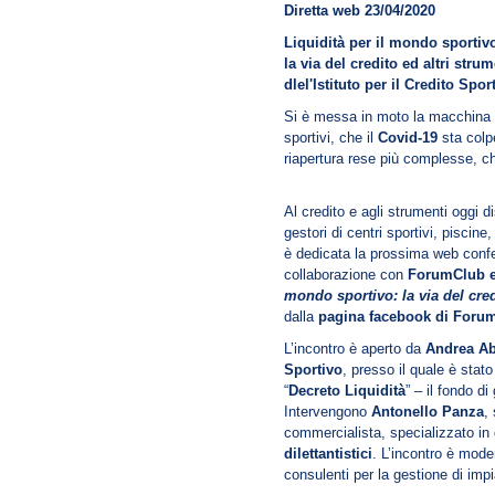
Diretta web 23/04/2020
Liquidità per il mondo sportiv
la via del credito ed altri str
dlel'Istituto per il Credito Spo
Si è messa in moto la macchina pe
sportivi, che il
Covid-19
sta colp
riapertura rese più complesse, che 
Al credito e agli strumenti oggi dis
gestori di centri sportivi, piscine,
è dedicata la prossima web conf
collaborazione con
ForumClub e
mondo sportivo: la via del cred
dalla
pagina facebook di Foru
L’incontro è aperto da
Andrea A
Sportivo
, presso il quale è stato
“
Decreto Liquidità
” – il fondo di
Intervengono
Antonello Panza
,
commercialista, specializzato in d
dilettantistici
. L’incontro è mod
consulenti per la gestione di impia