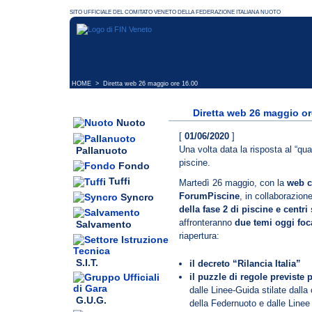
HOME
> Diretta web 26 maggio ore 16.00
Diretta web 26 maggio or
Nuoto
[
01/06/2020
]
Una volta data la risposta al “quan
Pallanuoto
piscine.
Fondo
Tuffi
Martedì 26 maggio, con la
web c
ForumPiscine
, in collaborazio
Syncro
della fase 2 di piscine e centri 
affronteranno
due temi oggi foca
Salvamento
riapertura:
S.I.T.
il decreto “Rilancia Italia”
il puzzle di regole previste 
dalle Linee-Guida stilate dall
G.U.G.
della Federnuoto e dalle Linee 