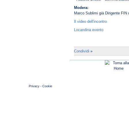
Modera:
Marco Sublimi già Dirigente FIN c
Il video dell'incontro
Locandina evento
Condividi
»
© 2004 Copyright by FIN Veneto - P.Iva 01384031009
Privacy
-
Cookie