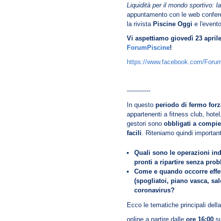
Liquidità per il mondo sportivo: la
appuntamento con le web confer
la rivista
Piscine Oggi
e l'event
Vi aspettiamo giovedì 23 aprile
ForumPiscine
!
https://www.facebook.com/Foru
------------
In questo
periodo di fermo forz
appartenenti a fitness club, hotel,
gestori sono
obbligati a compie
facili
. Riteniamo quindi importa
Quali sono le operazioni ind
pronti a ripartire senza pro
Come e quando occorre effet
(spogliatoi, piano vasca, sal
coronavirus?
Ecco le tematiche principali dell
online a partire dalle
ore 16:00
s