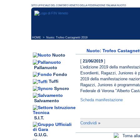
HOME
> Nuoto: Trofeo Castagnetti 2019
Nuoto: Trofeo Castagnet
Nuoto
[
21/06/2019
]
L'edizione 2019 della manifestazi
Pallanuoto
Esordienti, Ragazzi, Juniores è 
Fondo
2019 della manifestazione naziona
Tuffi
Ragazzi, Juniores è programmata 
Syncro
Federale di Verona "Alberto Casta
Scheda manifestazione
Salvamento
S.I.T.
Condividi
»
G.U.G.