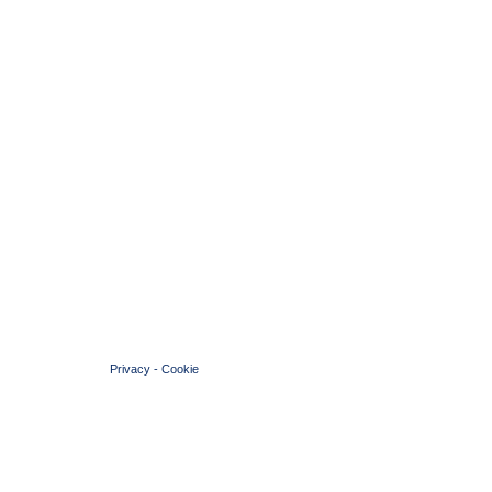
© 2004 Copyright by FIN Veneto - P.Iva 01384031009
Privacy
-
Cookie