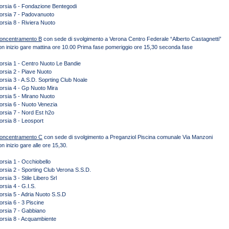
orsia 6 - Fondazione Bentegodi
orsia 7 - Padovanuoto
orsia 8 - Riviera Nuoto
oncentramento B
con sede di svolgimento a Verona Centro Federale “Alberto Castagnetti”
on inizio gare mattina ore 10.00 Prima fase pomeriggio ore 15,30 seconda fase
orsia 1 - Centro Nuoto Le Bandie
orsia 2 - Piave Nuoto
orsia 3 - A.S.D. Soprting Club Noale
orsia 4 - Gp Nuoto Mira
orsia 5 - Mirano Nuoto
orsia 6 - Nuoto Venezia
orsia 7 - Nord Est h2o
orsia 8 - Leosport
oncentramento C
con sede di svolgimento a Preganziol Piscina comunale Via Manzoni
on inizio gare alle ore 15,30.
orsia 1 - Occhiobello
orsia 2 - Sporting Club Verona S.S.D.
rsia 3 - Stile Libero Srl
orsia 4 - G.I.S.
orsia 5 - Adria Nuoto S.S.D
orsia 6 - 3 Piscine
orsia 7 - Gabbiano
orsia 8 - Acquambiente