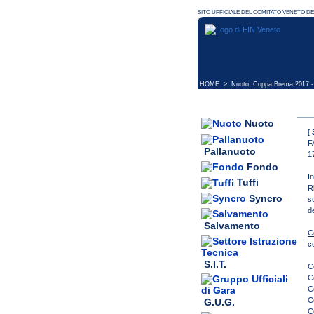
HOME
> Nuoto: Coppa Brema 2017 - 
Nuoto
[
F
Pallanuoto
1
Fondo
I
Tuffi
R
Syncro
s
d
Salvamento
C
c
S.I.T.
C
C
C
C
G.U.G.
C