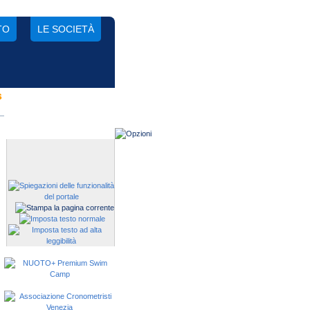
TO
LE SOCIETÀ
s
Gestisci una società?
Devi iscrivere i tuoi atleti alle
manifestazioni?