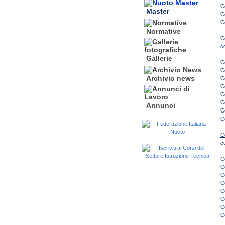
C
Master
C
C
Normative
C
c
Gallerie
C
C
Archivio news
C
C
C
C
Annunci
C
C
C
c
C
C
Co
C
C
C
C
C