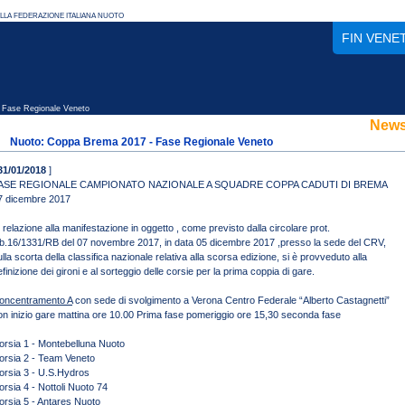
FIN VENE
Fase Regionale Veneto
New
Nuoto: Coppa Brema 2017 - Fase Regionale Veneto
31/01/2018
]
ASE REGIONALE CAMPIONATO NAZIONALE A SQUADRE COPPA CADUTI DI BREMA
7 dicembre 2017
n relazione alla manifestazione in oggetto , come previsto dalla circolare prot.
b.16/1331/RB del 07 novembre 2017, in data 05 dicembre 2017 ,presso la sede del CRV,
ulla scorta della classifica nazionale relativa alla scorsa edizione, si è provveduto alla
efinizione dei gironi e al sorteggio delle corsie per la prima coppia di gare.
oncentramento A
con sede di svolgimento a Verona Centro Federale “Alberto Castagnetti”
on inizio gare mattina ore 10.00 Prima fase pomeriggio ore 15,30 seconda fase
orsia 1 - Montebelluna Nuoto
orsia 2 - Team Veneto
orsia 3 - U.S.Hydros
orsia 4 - Nottoli Nuoto 74
orsia 5 - Antares Nuoto