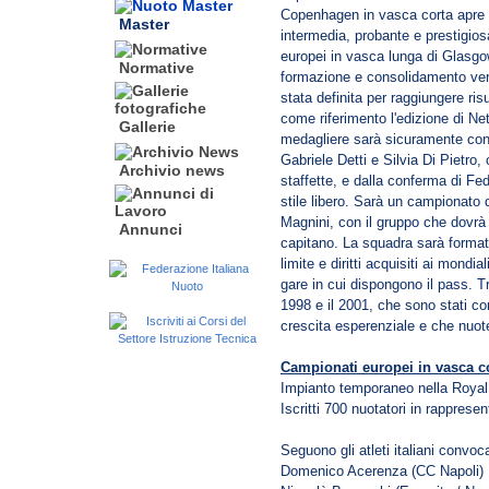
Copenhagen in vasca corta apre 
Master
intermedia, probante e prestigios
europei in vasca lunga di Glasgow,
Normative
formazione e consolidamento ver
stata definita per raggiungere ris
come riferimento l'edizione di Net
Gallerie
medagliere sarà sicuramente cond
Gabriele Detti e Silvia Di Pietro,
Archivio news
staffette, e dalla conferma di Fed
stile libero. Sarà un campionato di
Magnini, con il gruppo che dovrà 
Annunci
capitano. La squadra sarà format
limite e diritti acquisiti ai mondia
gare in cui dispongono il pass. Tra
1998 e il 2001, che sono stati co
crescita esperenziale e che nuote
Campionati europei in vasca 
Impianto temporaneo nella Royal 
Iscritti 700 nuotatori in rapprese
Seguono gli atleti italiani convoc
Domenico Acerenza (CC Napoli)