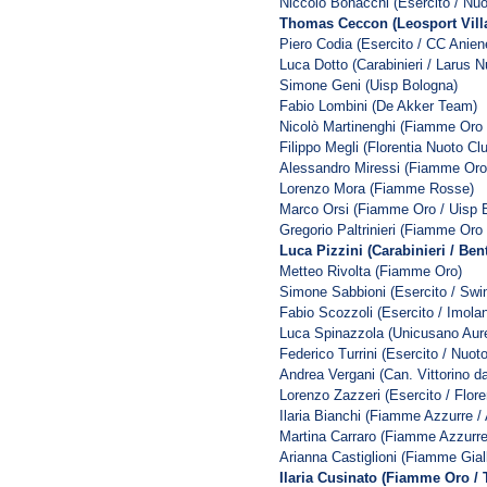
Niccolò Bonacchi (Esercito / Nuot
Thomas Ceccon (Leosport Villa
Piero Codia (Esercito / CC Anien
Luca Dotto (Carabinieri / Larus N
Simone Geni (Uisp Bologna)
Fabio Lombini (De Akker Team)
Nicolò Martinenghi (Fiamme Oro 
Filippo Megli (Florentia Nuoto Cl
Alessandro Miressi (Fiamme Oro 
Lorenzo Mora (Fiamme Rosse)
Marco Orsi (Fiamme Oro / Uisp 
Gregorio Paltrinieri (Fiamme Oro
Luca Pizzini (Carabinieri / Ben
Metteo Rivolta (Fiamme Oro)
Simone Sabbioni (Esercito / Sw
Fabio Scozzoli (Esercito / Imola
Luca Spinazzola (Unicusano Aure
Federico Turrini (Esercito / Nuot
Andrea Vergani (Can. Vittorino da
Lorenzo Zazzeri (Esercito / Flore
Ilaria Bianchi (Fiamme Azzurre /
Martina Carraro (Fiamme Azzurre
Arianna Castiglioni (Fiamme Giall
Ilaria Cusinato (Fiamme Oro /