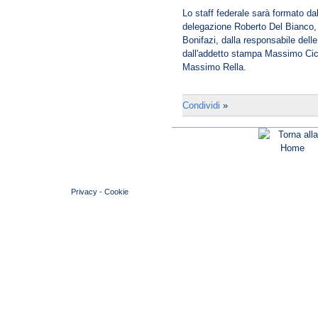
Lo staff federale sarà formato da
delegazione Roberto Del Bianco, d
Bonifazi, dalla responsabile delle
dall'addetto stampa Massimo Cice
Massimo Rella.
Condividi
»
© 2004 Copyright by FIN Veneto - P.Iva 01384031009
Privacy
-
Cookie