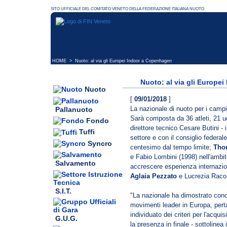
HOME
> Nuoto: al via gli Europei Indoor a Copenhagen
Nuoto: al via gli Europe
Nuoto
[
09/01/2018
]
La nazionale di nuoto per i camp
Pallanuoto
Sarà composta da 36 atleti, 21 uom
Fondo
direttore tecnico Cesare Butini -
Tuffi
settore e con il consiglio federa
Syncro
centesimo dal tempo limite;
Thom
e Fabio Lombini (1998) nell'ambit
Salvamento
accrescere esperienza internazion
Aglaia Pezzato
e Lucrezia Raco 
S.I.T.
"La nazionale ha dimostrato concr
movimenti leader in Europa, pert
individuato dei criteri per l'acqu
G.U.G.
la presenza in finale - sottolinea