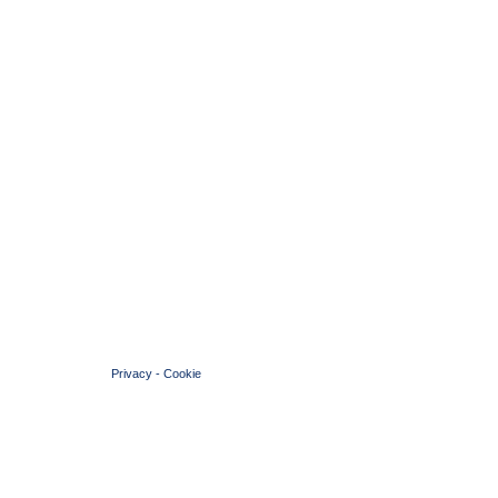
© 2004 Copyright by FIN Veneto - P.Iva 01384031009
Privacy
-
Cookie