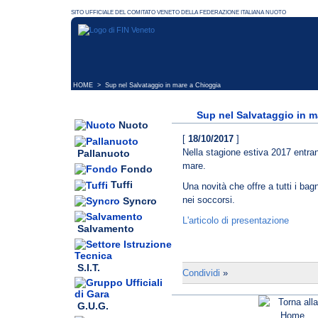
HOME
> Sup nel Salvataggio in mare a Chioggia
Sup nel Salvataggio in m
Nuoto
[
18/10/2017
]
Nella stagione estiva 2017 entran
Pallanuoto
mare.
Fondo
Tuffi
Una novità che offre a tutti i ba
nei soccorsi.
Syncro
L'articolo di presentazione
Salvamento
S.I.T.
Condividi
»
G.U.G.