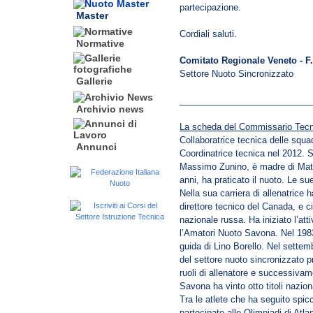
partecipazione.
Master
Cordiali saluti.
Normative
Comitato Regionale Veneto - F.
Settore Nuoto Sincronizzato
Gallerie
___________________________
Archivio news
La scheda del Commissario Tecni
Collaboratrice tecnica delle squa
Annunci
Coordinatrice tecnica nel 2012. S
Massimo Zunino, è madre di Mattia
anni, ha praticato il nuoto. Le sue
Nella sua carriera di allenatrice 
direttore tecnico del Canada, e 
nazionale russa. Ha iniziato l’atti
l’Amatori Nuoto Savona. Nel 1983 
guida di Lino Borello. Nel settem
del settore nuoto sincronizzato 
ruoli di allenatore e successivam
Savona ha vinto otto titoli naziona
Tra le atlete che ha seguito spi
partecipato alle Olimpiadi di Atl