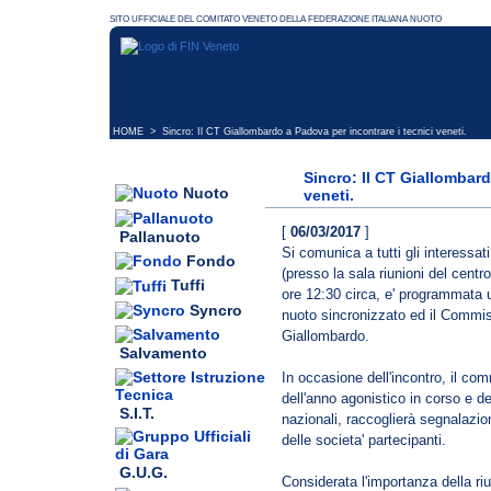
HOME
> Sincro: Il CT Giallombardo a Padova per incontrare i tecnici veneti.
Sincro: Il CT Giallombard
Nuoto
veneti.
[
06/03/2017
]
Pallanuoto
Si comunica a tutti gli interessat
Fondo
(presso la sala riunioni del centro
Tuffi
ore 12:30 circa, e' programmata un
Syncro
nuoto sincronizzato ed il Commis
Giallombardo.
Salvamento
In occasione dell'incontro, il co
dell'anno agonistico in corso e d
S.I.T.
nazionali, raccoglierà segnalazion
delle societa' partecipanti.
G.U.G.
Considerata l'importanza della r