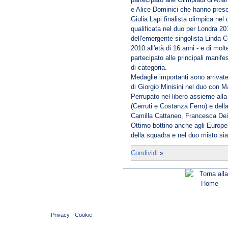
e Alice Dominici che hanno preso
Giulia Lapi finalista olimpica ne
qualificata nel duo per Londra 2
dell'emergente singolista Linda C
2010 all'età di 16 anni - e di molt
partecipato alle principali manife
di categoria.
Medaglie importanti sono arrivat
di Giorgio Minisini nel duo con M
Perrupato nel libero assieme alla
(Cerruti e Costanza Ferro) e dell
Camilla Cattaneo, Francesca Deid
Ottimo bottino anche agli Europei
della squadra e nel duo misto sia 
Condividi
»
© 2004 Copyright by FIN Veneto - P.Iva 01384031009
Privacy
-
Cookie