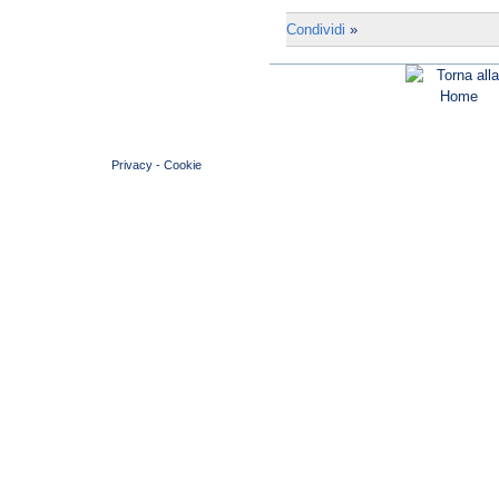
Condividi
»
© 2004 Copyright by FIN Veneto - P.Iva 01384031009
Privacy
-
Cookie