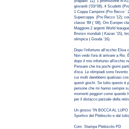
(Rapallo ’11); 1 promozione in A1
giovanili (‘03/’08), 4 Scudetti (P
1 Coppa Campioni (Pro Recco ’ 2)
Supercoppa (Pro Recco '12); con
classe ‘89 ( ‘08), Oro Europei cla
Maggiore:2 argenti World leaugue 
Bronzo mondiali ( Kazan ’15), bro
olimpica ( Gouda ’16).
Dopo l’infortuno all’occhio Elisa
Non vedo l'ora di arrivare a Rio.
dopo il mio infortunio all'occhio
Pensare che tra pochi giorni parti
d'oca. Le olimpiadi sono l'evento 
cui molti darebbero qualsiasi cos
questi giochi. Se tutto questo è 
persone che mi hanno sempre sup
momenti peggiori come quando ho
per il distacco parziale della retin
Un grosso “IN BOCCA AL LUPO “ r
Sportivo del Plebiscito e dal tut
Com. Stampa Plebiscito PD