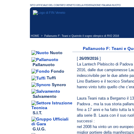
HOME
> Pallanuoto F: Teani e Queirolo il sogno olimpico di RIO 2016
Pallanuoto F: Teani e Qu
Nuoto
[
26/09/2016
]
La Lantech Plebiscito di Padova s
Pallanuoto
2016, dalle due campionesse Lau
Fondo
indescrivibile per le due atlete 
Tuffi
Lino Barbiero e il tecnico Stefan
Syncro
hanno vinto tutto quello che c’er
Salvamento
Laura Teani nata a Bergamo il 13
Padova , ma la sua storia pallanu
fino a 17 anni e ha fatto tutta la t
S.I.T.
alla serie B. Laura con il suo ruo
successi :
nel 2008 ha vinto un oro europeo
G.U.G.
miglior portiere della manifestaz