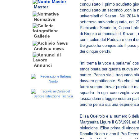
conquistato il primo scudetto gio
Master
conquistato un secondo ,con la n
universiadi di Kazan . Nel 2014 h
Normative
setterosa arrivando quarta, nel 2
Plebiscito, Scudetto, Coppa Itali
di Bronzo ai mondiali di Kazan ,
Gallerie
con i colori del Padova e con il s
Belgrado,ha conquistato il pass p
Archivio news
dei cinque cerchi.
“mi trema la voce a parlarne” co
Annunci
emozionata per questa nuova avv
partire. Penso sia il traguardo pi
davvero gratificante. So che il mi
farmi sempre trovar pronta se ma
squadra. In ogni caso voglio viv
lasciandomi sfuggire nessun part
perché penso sia una esperienza
Elisa Queirolo è al numero 6 dell
Margherita Ligure il 6/3/1991 ed
biologiche. Elisa prima di vincere
Rapallo Nuoto e con il Pro Recco