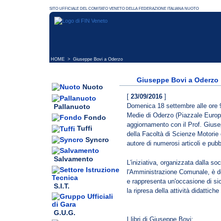
HOME
> Giuseppe Bovi a Oderzo
Giuseppe Bovi a Oderzo
Nuoto
[
23/09/2016
]
Domenica 18 settembre alle ore 9
Pallanuoto
Medie di Oderzo (Piazzale Europa 
Fondo
aggiornamento con il Prof. Gius
Tuffi
della Facoltà di Scienze Motorie 
Syncro
autore di numerosi articoli e pubb
Salvamento
L'iniziativa, organizzata dalla s
l'Amministrazione Comunale, è des
e rappresenta un'occasione di si
S.I.T.
la ripresa della attività didattiche 
G.U.G.
I libri di Giuseppe Bovi: