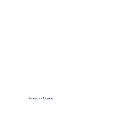
© 2004 Copyright by FIN Veneto - P.Iva 01384031009
Privacy
-
Cookie