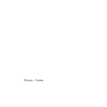
© 2004 Copyright by FIN Veneto - P.Iva 01384031009
Privacy
-
Cookie