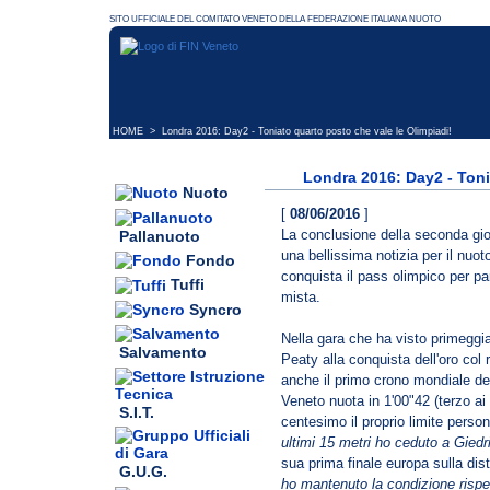
HOME
> Londra 2016: Day2 - Toniato quarto posto che vale le Olimpiadi!
Londra 2016: Day2 - Toni
Nuoto
[
08/06/2016
]
La conclusione della seconda gio
Pallanuoto
una bellissima notizia per il nuo
Fondo
conquista il pass olimpico per pa
Tuffi
mista.
Syncro
Nella gara che ha visto primeggia
Salvamento
Peaty alla conquista dell'oro col
anche il primo crono mondiale de
Veneto nuota in 1'00"42 (terzo ai
S.I.T.
centesimo il proprio limite perso
ultimi 15 metri ho ceduto a Giedr
sua prima finale europa sulla dis
G.U.G.
ho mantenuto la condizione rispet