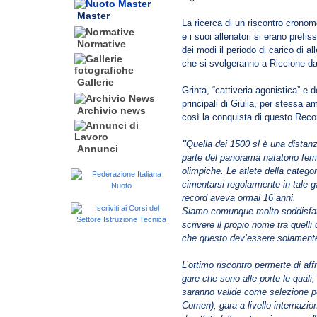
Master
La ricerca di un riscontro cronom
e i suoi allenatori si erano prefi
Normative
dei modi il periodo di carico di a
che si svolgeranno a Riccione dall
Gallerie
Grinta, “cattiveria agonistica” e 
principali di Giulia, per stessa
Archivio news
così la conquista di questo Recor
"
Quella dei 1500 sl è una distanz
Annunci
parte del panorama natatorio fem
olimpiche. Le atlete della catego
cimentarsi regolarmente in tale ga
record aveva ormai 16 anni.
Siamo comunque molto soddisfatti
scrivere il propio nome tra quelli 
che questo dev’essere solamente
L’ottimo riscontro permette di aff
gare che sono alle porte le quali,
saranno valide come selezione p
Comen), gara a livello internazi