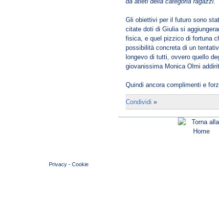
da atleti della categoria ragazzi.
"
Gli obiettivi per il futuro sono st
citate doti di Giulia si aggiunge
fisica, e quel pizzico di fortuna
possibilità concreta di un tentativ
longevo di tutti, ovvero quello de
giovanissima Monica Olmi addiritt
Quindi ancora complimenti e forza
Condividi
»
© 2004 Copyright by FIN Veneto - P.Iva 01384031009
Privacy
-
Cookie