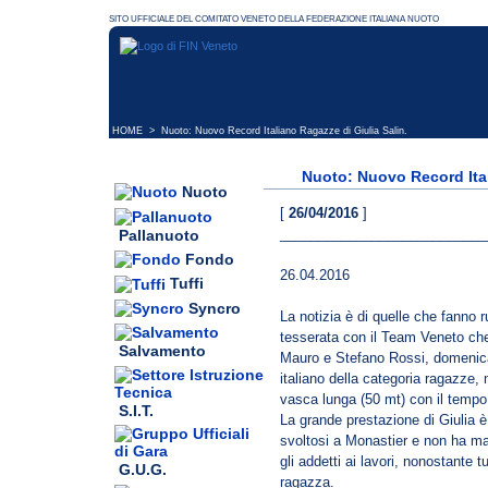
HOME
> Nuoto: Nuovo Record Italiano Ragazze di Giulia Salin.
Nuoto: Nuovo Record Ital
Nuoto
[
26/04/2016
]
___________________________
Pallanuoto
Fondo
26.04.2016
Tuffi
Syncro
La notizia è di quelle che fanno 
tesserata con il Team Veneto che
Salvamento
Mauro e Stefano Rossi, domenica 
italiano della categoria ragazze, n
vasca lunga (50 mt) con il tempo 
S.I.T.
La grande prestazione di Giulia è
svoltosi a Monastier e non ha ma
gli addetti ai lavori, nonostante 
G.U.G.
ragazza.