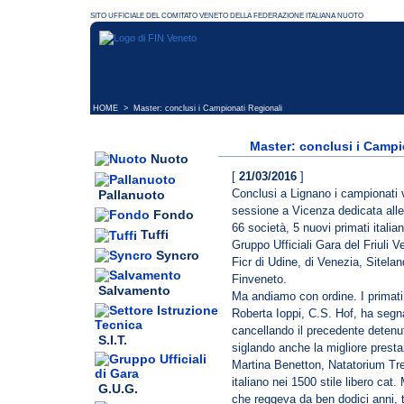
HOME
> Master: conclusi i Campionati Regionali
Master: conclusi i Campi
Nuoto
[
21/03/2016
]
Conclusi a Lignano i campionati 
Pallanuoto
sessione a Vicenza dedicata alle st
Fondo
66 società, 5 nuovi primati italian
Tuffi
Gruppo Ufficiali Gara del Friuli V
Syncro
Ficr di Udine, di Venezia, Sitelan
Finveneto.
Salvamento
Ma andiamo con ordine. I primati i
Roberta Ioppi, C.S. Hof, ha segn
cancellando il precedente detenu
S.I.T.
siglando anche la migliore prest
Martina Benetton, Natatorium Trev
italiano nei 1500 stile libero ca
G.U.G.
che reggeva da ben dodici anni, 