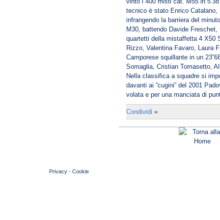
vinto i 400 misti cat. M55 in 5’38”
tecnico è stato Enrico Catalano,
infrangendo la barriera del minut
M30, battendo Davide Freschet, R
quartetti della mistaffetta 4 X5
Rizzo, Valentina Favaro, Laura 
Camporese squillante in un 23”6
Somaglia, Cristian Tomasetto, Al
Nella classifica a squadre si im
davanti ai “cugini” del 2001 Pado
volata e per una manciata di pun
Condividi
»
© 2004 Copyright by FIN Veneto - P.Iva 01384031009
Privacy
-
Cookie