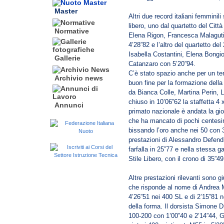
Master
Altri due record italiani femminili
libero, uno dal quartetto del Ci
Normative
Elena Rigon, Francesca Malaguti
4’28”82 e l’altro del quartetto 
Isabella Costantini, Elena Bong
Gallerie
Catanzaro con 5’20”94.
C’è stato spazio anche per un ten
Archivio news
buon fine per la formazione del
da Bianca Colle, Martina Perin, L
chiuso in 10’06”62 la staffetta 4 
Annunci
primato nazionale è andata la gi
che ha mancato di pochi centesimi
bissando l’oro anche nei 50 con 3
prestazioni di Alessandro Defend
farfalla in 25”77 e nella stessa g
Stile Libero, con il crono di 35”49
Altre prestazioni rilevanti sono g
che risponde al nome di Andrea M
4’26”51 nei 400 SL e di 2’15”81 ne
della forma. Il dorsista Simone 
100-200 con 1’00”40 e 2’14”44, G