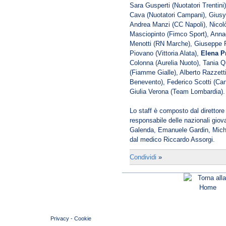
Sara Gusperti (Nuotatori Trentin
Cava (Nuotatori Campani), Giusy
Andrea Manzi (CC Napoli), Nicol
Masciopinto (Fimco Sport), Anna
Menotti (RN Marche), Giuseppe 
Piovano (Vittoria Alata),
Elena P
Colonna (Aurelia Nuoto), Tania Q
(Fiamme Gialle), Alberto Razzett
Benevento), Federico Scotti (Can
Giulia Verona (Team Lombardia).
Lo staff è composto dal direttore
responsabile delle nazionali giova
Galenda, Emanuele Gardin, Miche
dal medico Riccardo Assorgi.
Condividi
»
© 2004 Copyright by FIN Veneto - P.Iva 01384031009
Privacy
-
Cookie