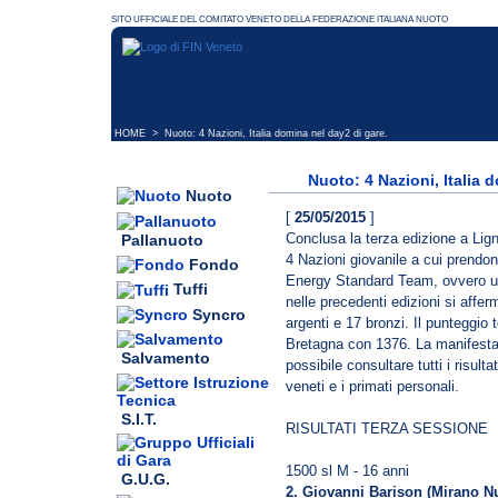
HOME
> Nuoto: 4 Nazioni, Italia domina nel day2 di gare.
Nuoto: 4 Nazioni, Italia 
Nuoto
[
25/05/2015
]
Conclusa la terza edizione a Li
Pallanuoto
4 Nazioni giovanile a cui prendon
Fondo
Energy Standard Team, ovvero una
Tuffi
nelle precedenti edizioni si affer
Syncro
argenti e 17 bronzi. Il punteggio 
Bretagna con 1376. La manifesta
Salvamento
possibile consultare tutti i risulta
veneti e i primati personali.
S.I.T.
RISULTATI TERZA SESSIONE
1500 sl M - 16 anni
G.U.G.
2. Giovanni Barison (Mirano N