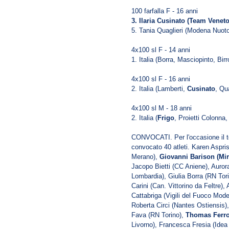
100 farfalla F - 16 anni
3. Ilaria Cusinato (Team Veneto
5. Tania Quaglieri (Modena Nuoto
4x100 sl F - 14 anni
1. Italia (Borra, Masciopinto, Bir
4x100 sl F - 16 anni
2. Italia (Lamberti,
Cusinato
, Qu
4x100 sl M - 18 anni
2. Italia (
Frigo
, Proietti Colonna,
CONVOCATI. Per l'occasione il t
convocato 40 atleti. Karen Aspri
Merano),
Giovanni Barison (Mir
Jacopo Bietti (CC Aniene), Auror
Lombardia), Giulia Borra (RN Tor
Carini (Can. Vittorino da Feltre)
Cattabriga (Vigili del Fuoco Mod
Roberta Circi (Nantes Ostiensis)
Fava (RN Torino),
Thomas Ferro
Livorno), Francesca Fresia (Idea