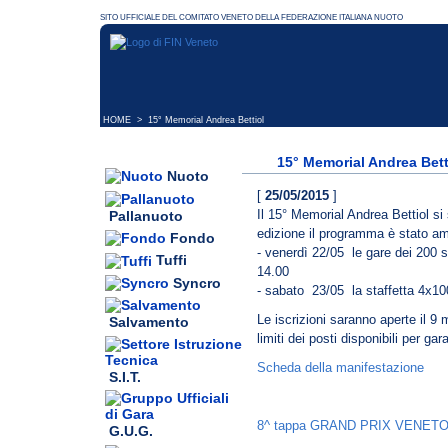
HOME
> 15° Memorial Andrea Bettiol
15° Memorial Andrea Bett
Nuoto
[
25/05/2015
]
Il 15° Memorial Andrea Bettiol si
Pallanuoto
edizione il programma è stato a
Fondo
- venerdì 22/05 le gare dei 200 sl
Tuffi
14.00
Syncro
- sabato 23/05 la staffetta 4x10
Le iscrizioni saranno aperte il 9 
Salvamento
limiti dei posti disponibili per ga
Scheda della manifestazione
S.I.T.
8^ tappa GRAND PRIX VENETO
G.U.G.