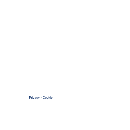
© 2004 Copyright by FIN Veneto - P.Iva 01384031009
Privacy
-
Cookie