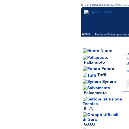
HOME
> Plebiscito Padova promossa 
Nuoto
[
S
Pallanuoto
p
Fondo
d
Tuffi
Syncro
C
Salvamento
S.I.T.
G.U.G.