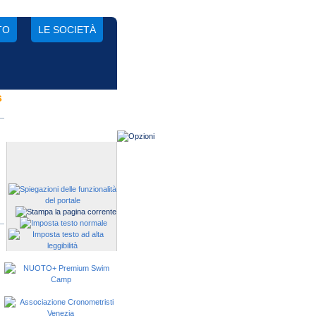
TO
LE SOCIETÀ
s
Gestisci una società?
Devi iscrivere i tuoi atleti alle
manifestazioni?