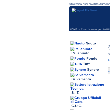
HOME
> Corso Istruttore per disabil
Nuoto
[
E
Pallanuoto
di
Fondo
P
Tuffi
Syncro
C
Salvamento
S.I.T.
G.U.G.