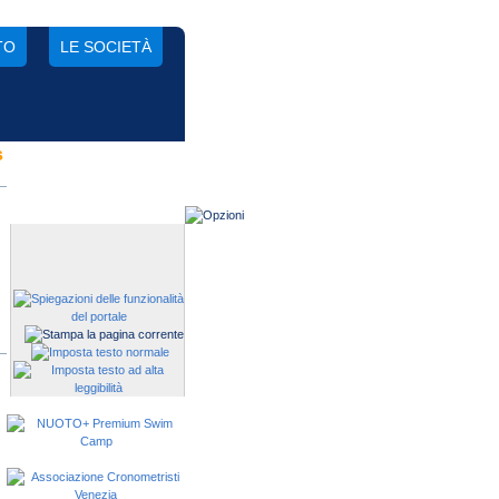
TO
LE SOCIETÀ
s
Gestisci una società?
Devi iscrivere i tuoi atleti alle
manifestazioni?