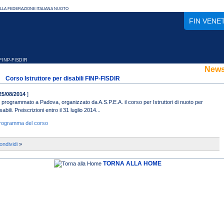
FIN VENE
i FINP-FISDIR
New
Corso Istruttore per disabili FINP-FISDIR
25/08/2014
]
' programmato a Padova, organizzato da A.S.P.E.A. il corso per Istruttori di nuoto per
sabili. Preiscrizioni entro il 31 luglio 2014...
rogramma del corso
ondividi
»
TORNA ALLA HOME