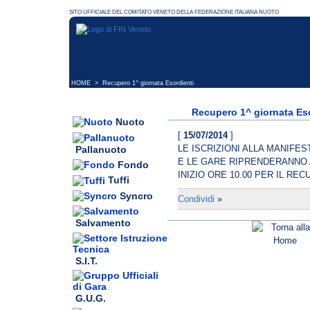
HOME
> Recupero 1^ giornata Esordienti
Recupero 1^ giornata Es
Nuoto
[
15/07/2014
]
LE ISCRIZIONI ALLA MANIF
Pallanuoto
E LE GARE RIPRENDERANNO 
Fondo
INIZIO ORE 10.00 PER IL RE
Tuffi
Syncro
Condividi
»
Salvamento
S.I.T.
G.U.G.