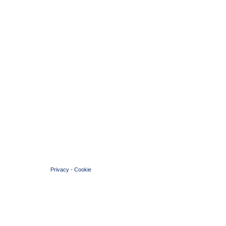
© 2004 Copyright by FIN Veneto - P.Iva 01384031009
Privacy
-
Cookie