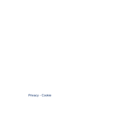
© 2004 Copyright by FIN Veneto - P.Iva 01384031009
Privacy
-
Cookie