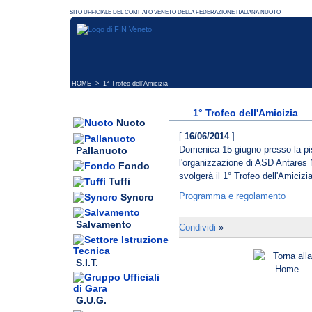
HOME
> 1° Trofeo dell'Amicizia
1° Trofeo dell'Amicizia
Nuoto
[
16/06/2014
]
Domenica 15 giugno presso la p
Pallanuoto
l'organizzazione di ASD Antares 
Fondo
svolgerà il 1° Trofeo dell'Amicizia
Tuffi
Programma e regolamento
Syncro
Salvamento
Condividi
»
S.I.T.
G.U.G.