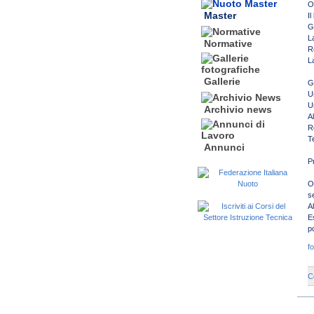
O
Master
I
G
L
Normative
R
L
Gallerie
G
U
U
Archivio news
A
R
T
Annunci
P
O
s
Al
E
p
fo
C