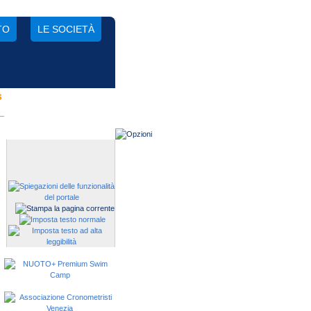
TO
LE SOCIETÀ
s
Gestisci una società?
Devi iscrivere i tuoi atleti alle
manifestazioni?