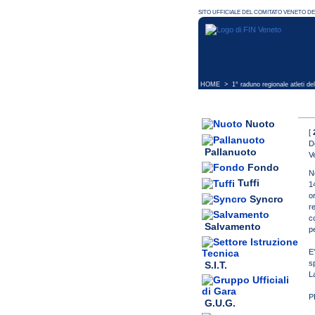
HOME
> 1° raduno regionale atleti del
Nuoto
[
D
Pallanuoto
V
Fondo
Ne
Tuffi
1
o
Syncro
r
c
Salvamento
pe
E
s
S.I.T.
L
P
G.U.G.