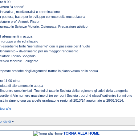
re 9.00
l lavoro “a secco”
innastica , multilateralità e coordinazione
a postura, base per lo sviluppo corretto della muscolatura
elatore prof. Antonio Fiscon
aureato in Scienze Motorie, Osteopata, Preparatore atletico
li allenamenti in acqua:
n gruppo unito ed affiatato
n esordiente forte “mentalmente” con la passione per il nuoto
llenamento = divertimento per un maggior rendimento
elatore Tonino Spagnolo
ecnico federale – dirigente
roposte pratiche degli argomenti trattati in piano vasca ed in acqua
re 11.00 circa
eduta di allenamento in acqua
l'incontro sono invitati i Tecnici di tutte le Società della regione e gli atleti della categoria
sordienti A in numero massimo di tre per ogni Società , purchè classificati entro i primi otto
osti,in almeno una gara,delle graduatorie regionali 2013/14 aggiornate al 28/01/2014.
tografie
ondividi
»
TORNA ALLA HOME