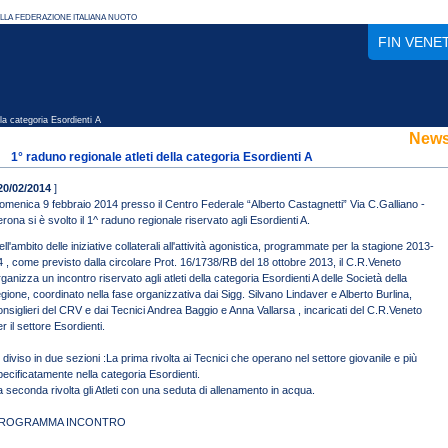
FIN VENE
la categoria Esordienti A
New
1° raduno regionale atleti della categoria Esordienti A
20/02/2014
]
omenica 9 febbraio 2014 presso il Centro Federale “Alberto Castagnetti” Via C.Galliano -
erona si è svolto il 1^ raduno regionale riservato agli Esordienti A.
ll'ambito delle iniziative collaterali all'attività agonistica, programmate per la stagione 2013-
4 , come previsto dalla circolare Prot. 16/1738/RB del 18 ottobre 2013, il C.R.Veneto
rganizza un incontro riservato agli atleti della categoria Esordienti A delle Società della
egione, coordinato nella fase organizzativa dai Sigg. Silvano Lindaver e Alberto Burlina,
onsiglieri del CRV e dai Tecnici Andrea Baggio e Anna Vallarsa , incaricati del C.R.Veneto
r il settore Esordienti.
' diviso in due sezioni :La prima rivolta ai Tecnici che operano nel settore giovanile e più
pecificatamente nella categoria Esordienti.
a seconda rivolta gli Atleti con una seduta di allenamento in acqua.
ROGRAMMA INCONTRO