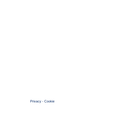
© 2004 Copyright by FIN Veneto - P.Iva 01384031009
Privacy
-
Cookie