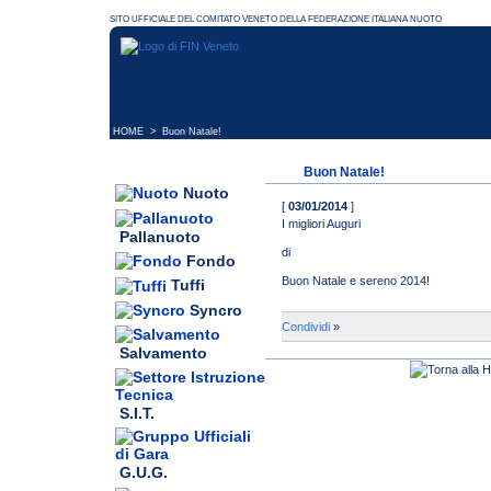
HOME
> Buon Natale!
Buon Natale!
Nuoto
[
03/01/2014
]
I migliori Auguri
Pallanuoto
di
Fondo
Buon Natale e sereno 2014!
Tuffi
Syncro
Condividi
»
Salvamento
S.I.T.
G.U.G.