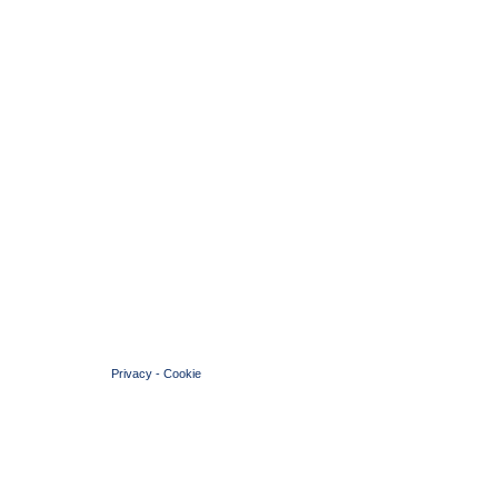
© 2004 Copyright by FIN Veneto - P.Iva 01384031009
Privacy
-
Cookie