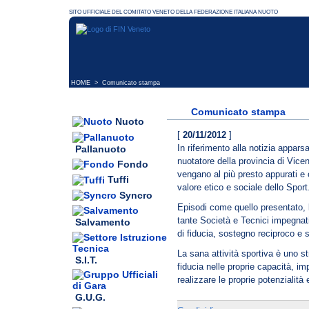
HOME
> Comunicato stampa
Comunicato stampa
Nuoto
[
20/11/2012
]
In riferimento alla notizia appars
Pallanuoto
nuotatore della provincia di Vice
Fondo
vengano al più presto appurati e c
Tuffi
valore etico e sociale dello Sport
Syncro
Episodi come quello presentato, l
tante Società e Tecnici impegnati 
Salvamento
di fiducia, sostegno reciproco e s
La sana attività sportiva è uno s
S.I.T.
fiducia nelle proprie capacità, imp
realizzare le proprie potenzialità 
G.U.G.