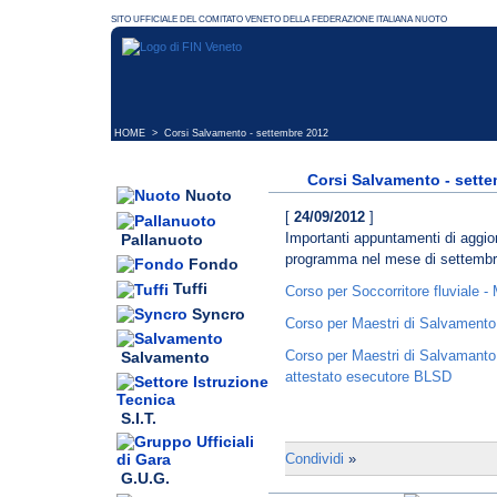
HOME
> Corsi Salvamento - settembre 2012
Corsi Salvamento - sett
Nuoto
[
24/09/2012
]
Importanti appuntamenti di aggio
Pallanuoto
programma nel mese di settembr
Fondo
Tuffi
Corso per Soccorritore fluviale 
Syncro
Corso per Maestri di Salvamento
Corso per Maestri di Salvamanto
Salvamento
attestato esecutore BLSD
S.I.T.
Condividi
»
G.U.G.