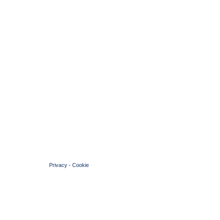
© 2004 Copyright by FIN Veneto - P.Iva 01384031009
Privacy
-
Cookie